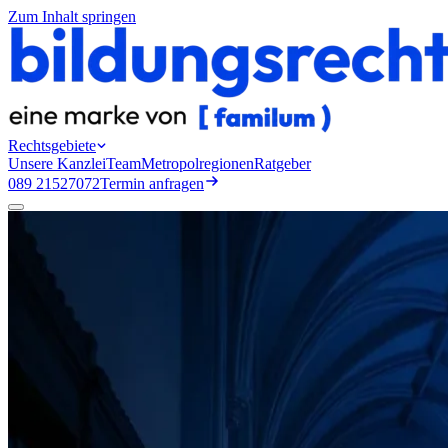
Zum Inhalt springen
Rechtsgebiete
Unsere Kanzlei
Team
Metropolregionen
Ratgeber
089 21527072
Termin anfragen