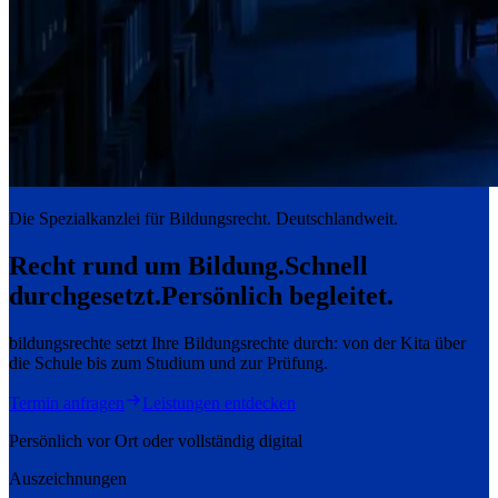
Die Spezialkanzlei für Bildungsrecht. Deutschlandweit.
Recht rund um Bildung.
Schnell
durchgesetzt.
Persönlich begleitet.
bildungsrechte setzt Ihre Bildungsrechte durch: von der Kita über
die Schule bis zum Studium und zur Prüfung.
Termin anfragen
Leistungen entdecken
Persönlich vor Ort oder vollständig digital
Auszeichnungen