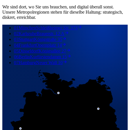
Wir sind dort, wo Sie uns brauchen, und digital überall sonst.
Unsere Metropolregionen stehen für dieselbe Haltung: strategisch,
diskret, erreichbar.
01
München
Schleißheimer Str. 373
02
Karlsruhe
Brauerstr. 12 A
03
Stuttgart
Königstraße 35
04
Frankfurt
Opernplatz 14
05
Düsseldorf
Königsallee 27
06
Berlin
Kurfürstendamm 15
07
Hamburg
Neuer Wall 10