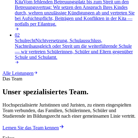
Kita
Vom fehlenden Betreuungsplatz bis zum Streit um den
Betreuungsvertrag: Wir setzen den Anspruch Ihres Kindes
durch, wehren unzulässige Kündigungen ab und vertreten Sie
bei Aufsichtspflicht, Beiträgen und Konflikten in der Kita —
notfalls per Eilantrag
.
02
Schulrecht
Nichtversetzung, Schulausschluss,
Nachteilsausgleich oder Streit um die weiterführende Schule
— wir vertreten Schülerinnen, Schüler und Eltern gegenüber
Schule und Schulamt
.
Alle Leistungen
Das Team
Unser spezialisiertes Team.
Hochspezialisierte Juristinnen und Juristen, zu einem eingespielten
Team verbunden, das Familien, Schülerinnen, Schüler und
Studierende im Bildungsrecht nach einer gemeinsamen Linie vertritt.
Lernen Sie das Team kennen