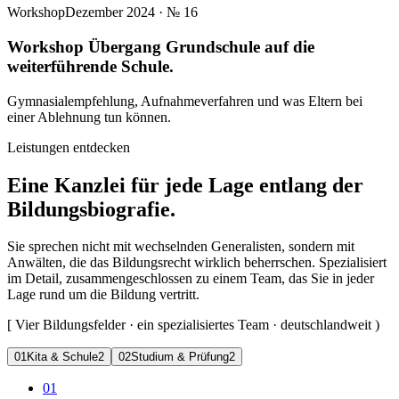
Workshop
Dezember 2024
· №
16
Workshop Übergang Grundschule auf die
weiterführende Schule.
Gymnasialempfehlung, Aufnahmeverfahren und was Eltern bei
einer Ablehnung tun können.
Leistungen entdecken
Eine Kanzlei für jede Lage entlang der
Bildungsbiografie.
Sie sprechen nicht mit wechselnden Generalisten, sondern mit
Anwälten, die das Bildungsrecht wirklich beherrschen. Spezialisiert
im Detail, zusammengeschlossen zu einem Team, das Sie in jeder
Lage rund um die Bildung vertritt.
[
Vier Bildungsfelder · ein spezialisiertes Team · deutschlandweit
)
0
1
Kita & Schule
2
0
2
Studium & Prüfung
2
01