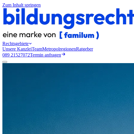
Zum Inhalt springen
Rechtsgebiete
Unsere Kanzlei
Team
Metropolregionen
Ratgeber
089 21527072
Termin anfragen