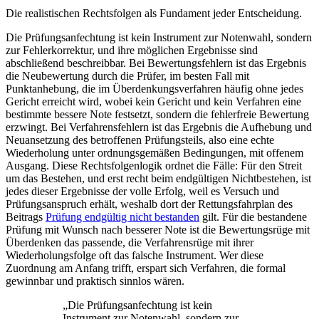
Die realistischen Rechtsfolgen als Fundament jeder Entscheidung.
Die Prüfungsanfechtung ist kein Instrument zur Notenwahl, sondern
zur Fehlerkorrektur, und ihre möglichen Ergebnisse sind
abschließend beschreibbar. Bei Bewertungsfehlern ist das Ergebnis
die Neubewertung durch die Prüfer, im besten Fall mit
Punktanhebung, die im Überdenkungsverfahren häufig ohne jedes
Gericht erreicht wird, wobei kein Gericht und kein Verfahren eine
bestimmte bessere Note festsetzt, sondern die fehlerfreie Bewertung
erzwingt. Bei Verfahrensfehlern ist das Ergebnis die Aufhebung und
Neuansetzung des betroffenen Prüfungsteils, also eine echte
Wiederholung unter ordnungsgemäßen Bedingungen, mit offenem
Ausgang. Diese Rechtsfolgenlogik ordnet die Fälle: Für den Streit
um das Bestehen, und erst recht beim endgültigen Nichtbestehen, ist
jedes dieser Ergebnisse der volle Erfolg, weil es Versuch und
Prüfungsanspruch erhält, weshalb dort der Rettungsfahrplan des
Beitrags
Prüfung endgültig nicht bestanden
gilt. Für die bestandene
Prüfung mit Wunsch nach besserer Note ist die Bewertungsrüge mit
Überdenken das passende, die Verfahrensrüge mit ihrer
Wiederholungsfolge oft das falsche Instrument. Wer diese
Zuordnung am Anfang trifft, erspart sich Verfahren, die formal
gewinnbar und praktisch sinnlos wären.
„
Die Prüfungsanfechtung ist kein
Instrument zur Notenwahl, sondern zur