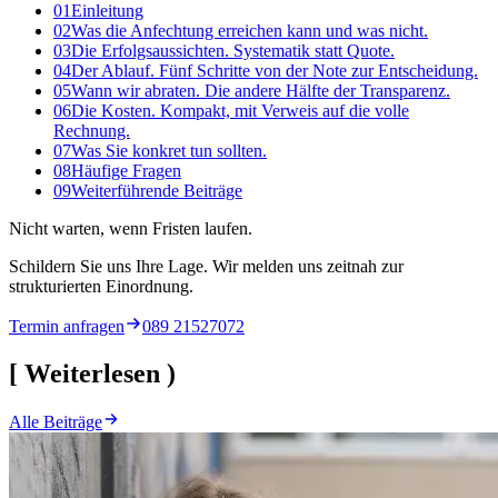
01
Einleitung
02
Was die Anfechtung erreichen kann und was nicht.
03
Die Erfolgsaussichten. Systematik statt Quote.
04
Der Ablauf. Fünf Schritte von der Note zur Entscheidung.
05
Wann wir abraten. Die andere Hälfte der Transparenz.
06
Die Kosten. Kompakt, mit Verweis auf die volle
Rechnung.
07
Was Sie konkret tun sollten.
08
Häufige Fragen
09
Weiterführende Beiträge
Nicht warten, wenn Fristen laufen.
Schildern Sie uns Ihre Lage. Wir melden uns zeitnah zur
strukturierten Einordnung.
Termin anfragen
089 21527072
[
Weiterlesen
)
Alle Beiträge