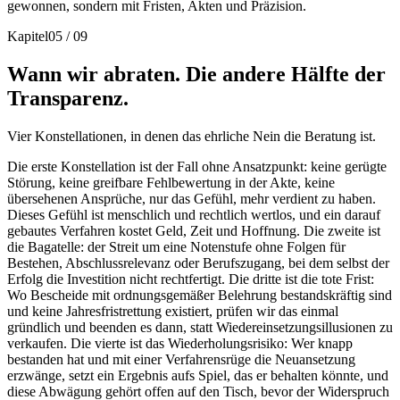
gewonnen, sondern mit Fristen, Akten und Präzision.
Kapitel
05
/
09
Wann wir abraten. Die andere Hälfte der
Transparenz.
Vier Konstellationen, in denen das ehrliche Nein die Beratung ist.
Die erste Konstellation ist der Fall ohne Ansatzpunkt: keine gerügte
Störung, keine greifbare Fehlbewertung in der Akte, keine
übersehenen Ansprüche, nur das Gefühl, mehr verdient zu haben.
Dieses Gefühl ist menschlich und rechtlich wertlos, und ein darauf
gebautes Verfahren kostet Geld, Zeit und Hoffnung. Die zweite ist
die Bagatelle: der Streit um eine Notenstufe ohne Folgen für
Bestehen, Abschlussrelevanz oder Berufszugang, bei dem selbst der
Erfolg die Investition nicht rechtfertigt. Die dritte ist die tote Frist:
Wo Bescheide mit ordnungsgemäßer Belehrung bestandskräftig sind
und keine Jahresfristrettung existiert, prüfen wir das einmal
gründlich und beenden es dann, statt Wiedereinsetzungsillusionen zu
verkaufen. Die vierte ist das Wiederholungsrisiko: Wer knapp
bestanden hat und mit einer Verfahrensrüge die Neuansetzung
erzwänge, setzt ein Ergebnis aufs Spiel, das er behalten könnte, und
diese Abwägung gehört offen auf den Tisch, bevor der Widerspruch