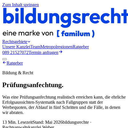
Zum Inhalt springen
Rechtsgebiete
Unsere Kanzlei
Team
Metropolregionen
Ratgeber
089 21527072
Termin anfragen
Ratgeber
Bildung & Recht
Prüfungsanfechtung
.
Was eine Prüfungsanfechtung realistisch erreichen kann, die ehrliche
Erfolgsaussichten-Systematik nach Fallgruppen statt der
Werbequoten, der Ablauf in fünf Schritten und die Fälle, in denen
wir abraten.
13 Min.
Lesezeit
Stand: Mai 2026
bildungsrechte ·
Rechtsanwaltskanzlei Weber