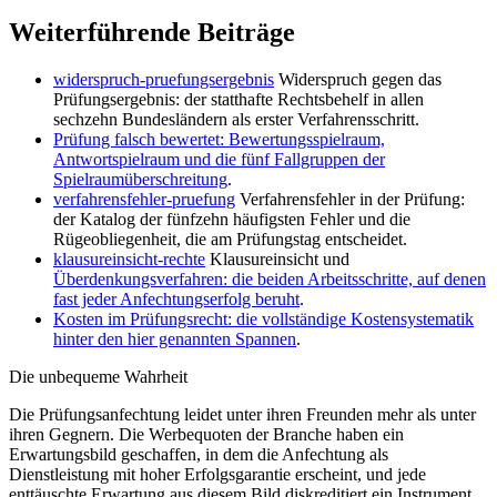
Weiterführende Beiträge
widerspruch-pruefungsergebnis
Widerspruch gegen das
Prüfungsergebnis: der statthafte Rechtsbehelf in allen
sechzehn Bundesländern als erster Verfahrensschritt.
Prüfung falsch bewertet: Bewertungsspielraum,
Antwortspielraum und die fünf Fallgruppen der
Spielraumüberschreitung
.
verfahrensfehler-pruefung
Verfahrensfehler in der Prüfung:
der Katalog der fünfzehn häufigsten Fehler und die
Rügeobliegenheit, die am Prüfungstag entscheidet.
klausureinsicht-rechte
Klausureinsicht und
Überdenkungsverfahren: die beiden Arbeitsschritte, auf denen
fast jeder Anfechtungserfolg beruht
.
Kosten im Prüfungsrecht: die vollständige Kostensystematik
hinter den hier genannten Spannen
.
Die unbequeme Wahrheit
Die Prüfungsanfechtung leidet unter ihren Freunden mehr als unter
ihren Gegnern. Die Werbequoten der Branche haben ein
Erwartungsbild geschaffen, in dem die Anfechtung als
Dienstleistung mit hoher Erfolgsgarantie erscheint, und jede
enttäuschte Erwartung aus diesem Bild diskreditiert ein Instrument,