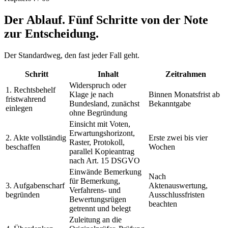
Der Ablauf. Fünf Schritte von der Note
zur Entscheidung.
Der Standardweg, den fast jeder Fall geht.
Schritt
Inhalt
Zeitrahmen
Widerspruch oder
1. Rechtsbehelf
Klage je nach
Binnen Monatsfrist ab
fristwahrend
Bundesland, zunächst
Bekanntgabe
einlegen
ohne Begründung
Einsicht mit Voten,
Erwartungshorizont,
2. Akte vollständig
Erste zwei bis vier
Raster, Protokoll,
beschaffen
Wochen
parallel Kopieantrag
nach Art. 15 DSGVO
Einwände Bemerkung
Nach
für Bemerkung,
3. Aufgabenscharf
Aktenauswertung,
Verfahrens- und
begründen
Ausschlussfristen
Bewertungsrügen
beachten
getrennt und belegt
Zuleitung an die