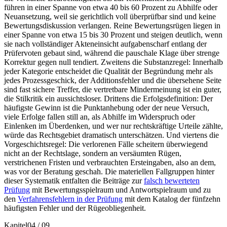
führen in einer Spanne von etwa 40 bis 60 Prozent zu Abhilfe oder
Neuansetzung, weil sie gerichtlich voll überprüfbar sind und keine
Bewertungsdiskussion verlangen. Reine Bewertungsrügen liegen in
einer Spanne von etwa 15 bis 30 Prozent und steigen deutlich, wenn
sie nach vollständiger Akteneinsicht aufgabenscharf entlang der
Prüfervoten gebaut sind, während die pauschale Klage über strenge
Korrektur gegen null tendiert. Zweitens die Substanzregel: Innerhalb
jeder Kategorie entscheidet die Qualität der Begründung mehr als
jedes Prozessgeschick, der Additionsfehler und die übersehene Seite
sind fast sichere Treffer, die vertretbare Mindermeinung ist ein guter,
die Stilkritik ein aussichtsloser. Drittens die Erfolgsdefinition: Der
häufigste Gewinn ist die Punktanhebung oder der neue Versuch,
viele Erfolge fallen still an, als Abhilfe im Widerspruch oder
Einlenken im Überdenken, und wer nur rechtskräftige Urteile zählte,
würde das Rechtsgebiet dramatisch unterschätzen. Und viertens die
Vorgeschichtsregel: Die verlorenen Fälle scheitern überwiegend
nicht an der Rechtslage, sondern an versäumten Rügen,
verstrichenen Fristen und verbrauchten Ersteingaben, also an dem,
was vor der Beratung geschah. Die materiellen Fallgruppen hinter
dieser Systematik entfalten die Beiträge zur
falsch bewerteten
Prüfung
mit Bewertungsspielraum und Antwortspielraum und zu
den
Verfahrensfehlern in der Prüfung
mit dem Katalog der fünfzehn
häufigsten Fehler und der Rügeobliegenheit.
Kapitel
04
/
09