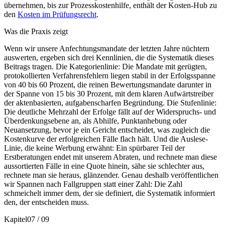
übernehmen, bis zur Prozesskostenhilfe, enthält der Kosten-Hub zu
den
Kosten im Prüfungsrecht
.
Was die Praxis zeigt
Wenn wir unsere Anfechtungsmandate der letzten Jahre nüchtern
auswerten, ergeben sich drei Kennlinien, die die Systematik dieses
Beitrags tragen. Die Kategorienlinie: Die Mandate mit gerügten,
protokollierten Verfahrensfehlern liegen stabil in der Erfolgsspanne
von 40 bis 60 Prozent, die reinen Bewertungsmandate darunter in
der Spanne von 15 bis 30 Prozent, mit dem klaren Aufwärtstreiber
der aktenbasierten, aufgabenscharfen Begründung. Die Stufenlinie:
Die deutliche Mehrzahl der Erfolge fällt auf der Widerspruchs- und
Überdenkungsebene an, als Abhilfe, Punktanhebung oder
Neuansetzung, bevor je ein Gericht entscheidet, was zugleich die
Kostenkurve der erfolgreichen Fälle flach hält. Und die Auslese-
Linie, die keine Werbung erwähnt: Ein spürbarer Teil der
Erstberatungen endet mit unserem Abraten, und rechnete man diese
aussortierten Fälle in eine Quote hinein, sähe sie schlechter aus,
rechnete man sie heraus, glänzender. Genau deshalb veröffentlichen
wir Spannen nach Fallgruppen statt einer Zahl: Die Zahl
schmeichelt immer dem, der sie definiert, die Systematik informiert
den, der entscheiden muss.
Kapitel
07
/
09