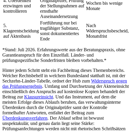
4. Überdenken
Originalprüfer, Prüfung
Wochen bis wenige
erzwingen und
der Stellungnahmen auf
Monate
kontrollieren
ernsthafte
Auseinandersetzung
Fortführung nur bei
5.
Nach
tragfähiger Substanz,
Klageentscheidung
Widerspruchsbescheid,
sonst dokumentiertes
auf Aktenbasis
Monatsfrist
Ende
*Stand: Juli 2026. Erfahrungswerte aus der Beratungspraxis, ohne
Garantieanspruch für den Einzelfall. Länder- und
prüfungsspezifische Sonderfristen bleiben vorbehalten.*
Hinter jedem Schritt steht ein Fachbeitrag dieses Themenbereichs.
Welcher Rechtsbehelf in welchem Bundesland statthaft ist, mit der
Sechzehn-Länder-Tabelle, ordnet der Hub zum
Widerspruch gegen
das Prüfungsergebnis
. Umfang und Durchsetzung der Akteneinsicht
einschließlich des Anspruchs auf kostenlose Kopien behandelt der
Beitrag zur
Klausureinsicht
. Und das Instrument, auf dem die
meisten Erfolge dieses Ablaufs beruhen, das verwaltungsinterne
Überdenken durch die Originalprüfer samt der Kontrolle
formelhafter Antworten, entfaltet der Beitrag zum
Überdenkungsverfahren
. Der Ablauf selbst ist bewusst
unspektakulär, und genau darin liegt seine Stärke:
Prüfungsanfechtungen werden nicht mit rhetorischen Schriftsätzen