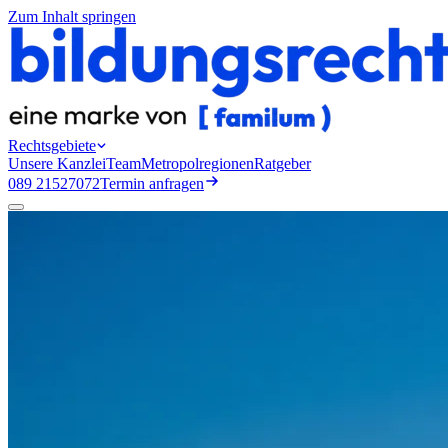
Zum Inhalt springen
Rechtsgebiete
Unsere Kanzlei
Team
Metropolregionen
Ratgeber
089 21527072
Termin anfragen