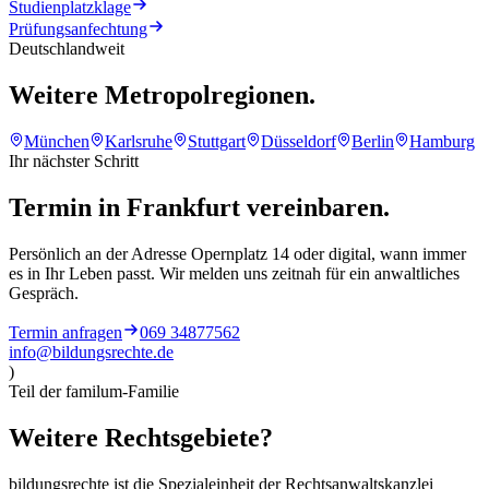
Studienplatzklage
Prüfungsanfechtung
Deutschlandweit
Weitere Metropolregionen.
München
Karlsruhe
Stuttgart
Düsseldorf
Berlin
Hamburg
Ihr nächster Schritt
Termin in
Frankfurt
vereinbaren.
Persönlich an der Adresse
Opernplatz 14
oder digital, wann immer
es in Ihr Leben passt. Wir melden uns zeitnah für ein anwaltliches
Gespräch.
Termin anfragen
069 34877562
info@bildungsrechte.de
)
Teil der familum-Familie
Weitere
Rechtsgebiete?
bildungsrechte ist die Spezialeinheit der Rechtsanwaltskanzlei