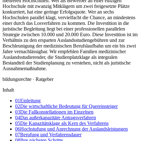
mehreren Hochschulen. Wer als Bewerber an einer einzigen
Hochschule mit zwanzig Mitklägern um zwei freigesetzte Plätze
konkurriert, hat eine geringe Erfolgsquote. Wer an sechs
Hochschulen parallel klagt, vervielfacht die Chance, an mindestens
einer durch das Losverfahren zu kommen. Die Investition in die
juristische Begleitung liegt bei einer professionellen parallelen
Strategie zwischen 10.000 und 20.000 Euro. Diese Investition ist im
Verhältnis zu den ersparten Auslandsstudiengebühren und zur
Beschleunigung der medizinischen Berufslaufbahn um ein bis zwei
Jahre vernachlässigbar. Wir empfehlen Familien medizinischer
Auslandsstudierender, die Studienplatzklage als integralen
Bestandteil der Studienplanung zu verstehen, nicht als juristische
Ausnahmemaßnahme.
bildungsrechte · Ratgeber
Inhalt
01
Einleitung
02
Die wirtschaftliche Bedeutung für Quereinsteiger
03
Die Fallkonstellationen im Einzelnen
04
Das außerkapazitäre Antragsverfahren
05
Die Kapazitätsklage als Kern des Verfahrens
06
Hochstufung und Anrechnung der Auslandsleistungen
07
Berufung und Verfahrensdauer
08
Ihre nächsten Schritte