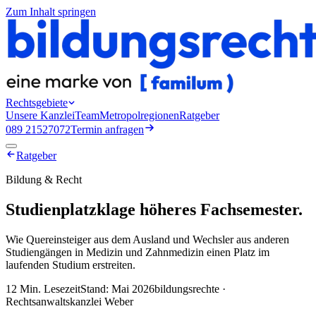
Zum Inhalt springen
Rechtsgebiete
Unsere Kanzlei
Team
Metropolregionen
Ratgeber
089 21527072
Termin anfragen
Ratgeber
Bildung & Recht
Studienplatzklage höheres Fachsemester
.
Wie Quereinsteiger aus dem Ausland und Wechsler aus anderen
Studiengängen in Medizin und Zahnmedizin einen Platz im
laufenden Studium erstreiten.
12 Min.
Lesezeit
Stand: Mai 2026
bildungsrechte ·
Rechtsanwaltskanzlei Weber