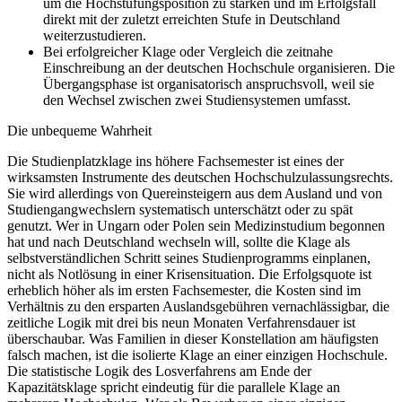
um die Hochstufungsposition zu stärken und im Erfolgsfall
direkt mit der zuletzt erreichten Stufe in Deutschland
weiterzustudieren.
Bei erfolgreicher Klage oder Vergleich die zeitnahe
Einschreibung an der deutschen Hochschule organisieren. Die
Übergangsphase ist organisatorisch anspruchsvoll, weil sie
den Wechsel zwischen zwei Studiensystemen umfasst.
Die unbequeme Wahrheit
Die Studienplatzklage ins höhere Fachsemester ist eines der
wirksamsten Instrumente des deutschen Hochschulzulassungsrechts.
Sie wird allerdings von Quereinsteigern aus dem Ausland und von
Studiengangwechslern systematisch unterschätzt oder zu spät
genutzt. Wer in Ungarn oder Polen sein Medizinstudium begonnen
hat und nach Deutschland wechseln will, sollte die Klage als
selbstverständlichen Schritt seines Studienprogramms einplanen,
nicht als Notlösung in einer Krisensituation. Die Erfolgsquote ist
erheblich höher als im ersten Fachsemester, die Kosten sind im
Verhältnis zu den ersparten Auslandsgebühren vernachlässigbar, die
zeitliche Logik mit drei bis neun Monaten Verfahrensdauer ist
überschaubar. Was Familien in dieser Konstellation am häufigsten
falsch machen, ist die isolierte Klage an einer einzigen Hochschule.
Die statistische Logik des Losverfahrens am Ende der
Kapazitätsklage spricht eindeutig für die parallele Klage an