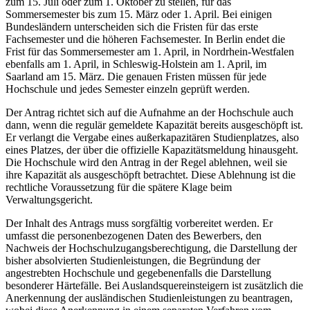
zum 15. Juli oder zum 1. Oktober zu stellen, für das
Sommersemester bis zum 15. März oder 1. April. Bei einigen
Bundesländern unterscheiden sich die Fristen für das erste
Fachsemester und die höheren Fachsemester. In Berlin endet die
Frist für das Sommersemester am 1. April, in Nordrhein-Westfalen
ebenfalls am 1. April, in Schleswig-Holstein am 1. April, im
Saarland am 15. März. Die genauen Fristen müssen für jede
Hochschule und jedes Semester einzeln geprüft werden.
Der Antrag richtet sich auf die Aufnahme an der Hochschule auch
dann, wenn die regulär gemeldete Kapazität bereits ausgeschöpft ist.
Er verlangt die Vergabe eines außerkapazitären Studienplatzes, also
eines Platzes, der über die offizielle Kapazitätsmeldung hinausgeht.
Die Hochschule wird den Antrag in der Regel ablehnen, weil sie
ihre Kapazität als ausgeschöpft betrachtet. Diese Ablehnung ist die
rechtliche Voraussetzung für die spätere Klage beim
Verwaltungsgericht.
Der Inhalt des Antrags muss sorgfältig vorbereitet werden. Er
umfasst die personenbezogenen Daten des Bewerbers, den
Nachweis der Hochschulzugangsberechtigung, die Darstellung der
bisher absolvierten Studienleistungen, die Begründung der
angestrebten Hochschule und gegebenenfalls die Darstellung
besonderer Härtefälle. Bei Auslandsquereinsteigern ist zusätzlich die
Anerkennung der ausländischen Studienleistungen zu beantragen,