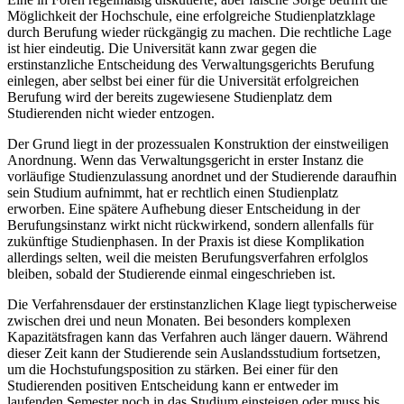
Möglichkeit der Hochschule, eine erfolgreiche Studienplatzklage
durch Berufung wieder rückgängig zu machen. Die rechtliche Lage
ist hier eindeutig. Die Universität kann zwar gegen die
erstinstanzliche Entscheidung des Verwaltungsgerichts Berufung
einlegen, aber selbst bei einer für die Universität erfolgreichen
Berufung wird der bereits zugewiesene Studienplatz dem
Studierenden nicht wieder entzogen.
Der Grund liegt in der prozessualen Konstruktion der einstweiligen
Anordnung. Wenn das Verwaltungsgericht in erster Instanz die
vorläufige Studienzulassung anordnet und der Studierende daraufhin
sein Studium aufnimmt, hat er rechtlich einen Studienplatz
erworben. Eine spätere Aufhebung dieser Entscheidung in der
Berufungsinstanz wirkt nicht rückwirkend, sondern allenfalls für
zukünftige Studienphasen. In der Praxis ist diese Komplikation
allerdings selten, weil die meisten Berufungsverfahren erfolglos
bleiben, sobald der Studierende einmal eingeschrieben ist.
Die Verfahrensdauer der erstinstanzlichen Klage liegt typischerweise
zwischen drei und neun Monaten. Bei besonders komplexen
Kapazitätsfragen kann das Verfahren auch länger dauern. Während
dieser Zeit kann der Studierende sein Auslandsstudium fortsetzen,
um die Hochstufungsposition zu stärken. Bei einer für den
Studierenden positiven Entscheidung kann er entweder im
laufenden Semester noch in das Studium einsteigen oder muss bis