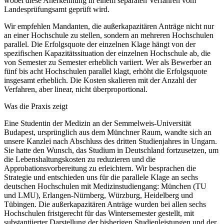
wobei diese Anerkennung in einem separaten Verfahren vom
Landesprüfungsamt geprüft wird.
Wir empfehlen Mandanten, die außerkapazitären Anträge nicht nur
an einer Hochschule zu stellen, sondern an mehreren Hochschulen
parallel. Die Erfolgsquote der einzelnen Klage hängt von der
spezifischen Kapazitätssituation der einzelnen Hochschule ab, die
von Semester zu Semester erheblich variiert. Wer als Bewerber an
fünf bis acht Hochschulen parallel klagt, erhöht die Erfolgsquote
insgesamt erheblich. Die Kosten skalieren mit der Anzahl der
Verfahren, aber linear, nicht überproportional.
Was die Praxis zeigt
Eine Studentin der Medizin an der Semmelweis-Universität
Budapest, ursprünglich aus dem Münchner Raum, wandte sich an
unsere Kanzlei nach Abschluss des dritten Studienjahres in Ungarn.
Sie hatte den Wunsch, das Studium in Deutschland fortzusetzen, um
die Lebenshaltungskosten zu reduzieren und die
Approbationsvorbereitung zu erleichtern. Wir besprachen die
Strategie und entschieden uns für die parallele Klage an sechs
deutschen Hochschulen mit Medizinstudiengang: München (TU
und LMU), Erlangen-Nürnberg, Würzburg, Heidelberg und
Tübingen. Die außerkapazitären Anträge wurden bei allen sechs
Hochschulen fristgerecht für das Wintersemester gestellt, mit
substantiierter Darstellung der bisherigen Studienleistungen und der