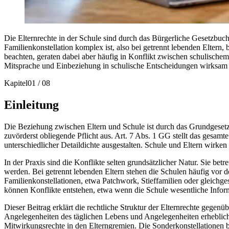
Die Elternrechte in der Schule sind durch das Bürgerliche Gesetzbuch,
Familienkonstellation komplex ist, also bei getrennt lebenden Eltern, 
beachten, geraten dabei aber häufig in Konflikt zwischen schulischem
Mitsprache und Einbeziehung in schulische Entscheidungen wirksam 
Kapitel
01
/
08
Einleitung
Die Beziehung zwischen Eltern und Schule ist durch das Grundgesetz k
zuvörderst obliegende Pflicht aus. Art. 7 Abs. 1 GG stellt das gesamte
unterschiedlicher Detaildichte ausgestalten. Schule und Eltern wirk
In der Praxis sind die Konflikte selten grundsätzlicher Natur. Sie bet
werden. Bei getrennt lebenden Eltern stehen die Schulen häufig vor 
Familienkonstellationen, etwa Patchwork, Stieffamilien oder gleichge
können Konflikte entstehen, etwa wenn die Schule wesentliche Inform
Dieser Beitrag erklärt die rechtliche Struktur der Elternrechte geg
Angelegenheiten des täglichen Lebens und Angelegenheiten erhebl
Mitwirkungsrechte in den Elterngremien. Die Sonderkonstellationen be