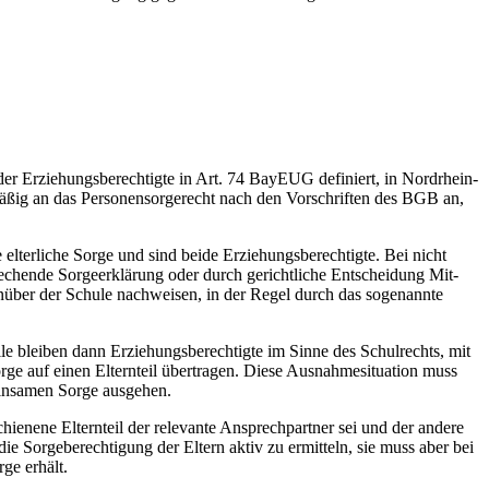
der Erziehungsberechtigte in Art. 74 BayEUG definiert, in Nordrhein-
ßig an das Personensorgerecht nach den Vorschriften des BGB an,
elterliche Sorge und sind beide Erziehungsberechtigte. Bei nicht
prechende Sorgeerklärung oder durch gerichtliche Entscheidung Mit-
enüber der Schule nachweisen, in der Regel durch das sogenannte
le bleiben dann Erziehungsberechtigte im Sinne des Schulrechts, mit
ge auf einen Elternteil übertragen. Diese Ausnahmesituation muss
einsamen Sorge ausgehen.
hienene Elternteil der relevante Ansprechpartner sei und der andere
 die Sorgeberechtigung der Eltern aktiv zu ermitteln, sie muss aber bei
ge erhält.