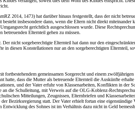
 des Kindes verlangen, soweit dies dem Wohl des Kindes entspricht. Di
icht.
 2014, 1473) hat darüber hinaus festgestellt, dass der nicht betreue
it besteht insbesondere dann, wenn die Eltern nicht direkt miteina
 Umgangsrecht gerichtlich ausgeschlossen wurde. Diese Rechtsprechung s
n betreuenden Elternteil gehen zu müssen.
her. Der nicht sorgeberechtigte Elternteil hat dann nur den eingeschrän
e in diesen Konstellationen nur an den sorgeberechtigten Elternteil, so
 mit fortbestehendem gemeinsamen Sorgerecht und einem zwölfjährige
hatte, dass die Mutter als betreuende Elternteil die Auskünfte erhalte
tionen, und der Vater erfuhr von Klassenarbeiten, Konflikten in der Sc
hme an die Schulleitung, mit Verweis auf die OLG-Koblenz-Rechtsprechu
schulischen Mitteilungen, Zeugnissen, Elternbriefen und Klassenarbeite
er Bezirksregierung statt. Der Vater erhielt fortan eine eigenständige 
 Entwicklung des Sohnes ist im Verhältnis dazu nicht in Geld bemessb