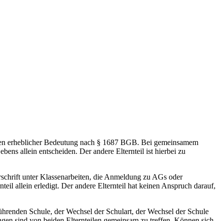
"
eiten erheblicher Bedeutung nach § 1687 BGB. Bei gemeinsamem
ens allein entscheiden. Der andere Elternteil ist hierbei zu
schrift unter Klassenarbeiten, die Anmeldung zu AGs oder
 allein erledigt. Der andere Elternteil hat keinen Anspruch darauf,
hrenden Schule, der Wechsel der Schulart, der Wechsel der Schule
gen sind von beiden Elternteilen gemeinsam zu treffen. Können sich