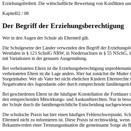
Erziehungsfreiheit. Die wirtschaftliche Bewertung von Konflikten und
Kapitel
02
/
08
Der Begriff der Erziehungsberechtigung
Wer in den Augen der Schule als Elternteil gilt.
Die Schulgesetze der Länder verwenden den Begriff der Erziehungsbere
Westfalen in § 123 SchulG NRW, in Niedersachsen in § 55 NSchG, i
mit Variationen in der genauen Ausgestaltung.
Bei verheirateten Eltern ist die Erziehungsberechtigung unproblemati
verheirateten Eltern ist die Lage anders. Hier hat zunächst die Mutt
Sorgeinhaber. Wer als Vater bei nicht ehelichen Kindern Elternrecht
Negativattest des Jugendamts oder durch entsprechende familiengeric
Bei geschiedenen Eltern ist die häufigste Konstellation die Fortdaue
den entsprechenden Mitwirkungs- und Auskunftsrechten. Nur in beson
der Schule durch die familiengerichtliche Entscheidung nachgewiese
Die schulische Praxis hat hier einen häufigen Fehlerschwerpunkt. Sch
Elternteil nicht zu informieren ist. Diese Praxis ist rechtswidrig, wen
Bekanntwerden einer Trennungssituation die gemeinsame Sorge als Reg