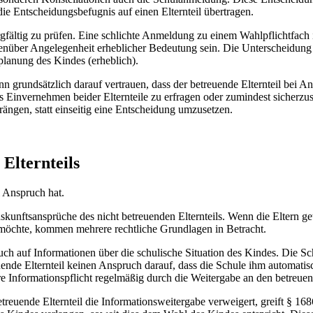
ie Entscheidungsbefugnis auf einen Elternteil übertragen.
gfältig zu prüfen. Eine schlichte Anmeldung zu einem Wahlpflichtfach
er Angelegenheit erheblicher Bedeutung sein. Die Unterscheidung fol
splanung des Kindes (erheblich).
nn grundsätzlich darauf vertrauen, dass der betreuende Elternteil bei Ang
 Einvernehmen beider Elternteile zu erfragen oder zumindest sicherzustel
drängen, statt einseitig eine Entscheidung umzusetzen.
Elternteils
l Anspruch hat.
skunftsansprüche des nicht betreuenden Elternteils. Wenn die Eltern get
n möchte, kommen mehrere rechtliche Grundlagen in Betracht.
ch auf Informationen über die schulische Situation des Kindes. Die Sc
nde Elternteil keinen Anspruch darauf, dass die Schule ihm automatisch
re Informationspflicht regelmäßig durch die Weitergabe an den betreuend
reuende Elternteil die Informationsweitergabe verweigert, greift § 16