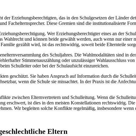
 der Erziehungsberechtigten, das in den Schulgesetzen der Länder detaill
nd Fachelternsprecher. Diese Gremien sind die institutionalisierte Fo
rziehungsberechtigung. Wer Erziehungsberechtigter eines an der Schule
as Wahlrecht und können beide gewählt werden, auch wenn nur einer 
ilie gezählt wird, ist das rechtswidrig, soweit beide Elternteile sorge
lassenelternversammlung des Schuljahres. Die Wahlmodalitäten sind in
 fehlerhafter Stimmenauszählung oder unzulässiger Wahlausschluss von
eim Schulleiter oder bei der Schulaufsicht einzureichen.
 Punkten geschützt. Sie haben Anspruch auf Information durch die Schul
etzbar, wenn die Schule sie missachtet. In der Praxis ist die Anfechtung
flikte zwischen Elternvertretern und Schulleitung. Wenn die Schulleitun
ng erschwert, ist dies in den meisten Konstellationen rechtswidrig. Di
hmen. Wir begleiten solche Konflikte regelmäßig, insbesondere wenn di
eschlechtliche Eltern