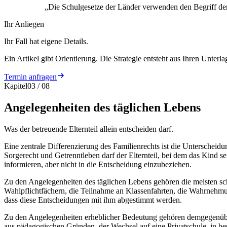
„
Die Schulgesetze der Länder verwenden den Begriff der 
Ihr Anliegen
Ihr Fall hat eigene Details.
Ein Artikel gibt Orientierung. Die Strategie entsteht aus Ihren Unterla
Termin anfragen
Kapitel
03
/
08
Angelegenheiten des täglichen Lebens
Was der betreuende Elternteil allein entscheiden darf.
Eine zentrale Differenzierung des Familienrechts ist die Untersch
Sorgerecht und Getrenntleben darf der Elternteil, bei dem das Kind se
informieren, aber nicht in die Entscheidung einzubeziehen.
Zu den Angelegenheiten des täglichen Lebens gehören die meisten s
Wahlpflichtfächern, die Teilnahme an Klassenfahrten, die Wahrnehmun
dass diese Entscheidungen mit ihm abgestimmt werden.
Zu den Angelegenheiten erheblicher Bedeutung gehören demgegenüber 
aus pädagogischen Gründen, der Wechsel auf eine Privatschule, in b