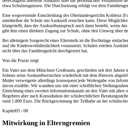
berechtigtem Interesse Auskunft über die persönlichen Verhältnisse
etwa Schulzeugnissen. Die Durchsetzung erfolgt vor dem Familienger
Eine wegweisende Entscheidung des Oberlandesgerichts Koblenz (FamRZ
unmittelbar die Schule um Auskunft ersuchen kann. Diese Möglichke
klargestellt, dass der Auskunftsanspruch auch dann besteht, wenn das
gibt ihm einen direkten Zugang zur Schule, ohne den Umweg über de
Bei alleinigem Sorgerecht eines Elternteils ist die Rechtslage einfac
und die Kindeswohldienlichkeit voraussetzt. Schulen erteilen Auskünft
nicht über das Familiengericht durchgesetzt hat.
Was die Praxis zeigt
Ein Vater aus dem Münchner Großraum, geschieden seit drei Jahren
Sohnes seine Auskunftsersuchen wiederholt mit dem Hinweis abgelehnt 
Mutter verweigerte allerdings konsequent jede Weitergabe von Informa
davon erzählte. Wir wandten uns mit einer schriftlichen Stellungna
Einrichtung eines zweiten Informationskanals an den Vater mit allen 
Begehren aber nach Konsultation der schulrechtlichen Beratungsstelle d
rund 1.800 Euro. Die Rückgewinnung der Teilhabe an der schulischen
Kapitel
05
/
08
Mitwirkung in Elterngremien