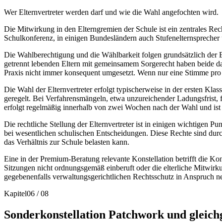
Wer Elternvertreter werden darf und wie die Wahl angefochten wird.
Die Mitwirkung in den Elterngremien der Schule ist ein zentrales Recht
Schulkonferenz, in einigen Bundesländern auch Stufenelternsprecher u
Die Wahlberechtigung und die Wählbarkeit folgen grundsätzlich der E
getrennt lebenden Eltern mit gemeinsamem Sorgerecht haben beide d
Praxis nicht immer konsequent umgesetzt. Wenn nur eine Stimme pro Fam
Die Wahl der Elternvertreter erfolgt typischerweise in der ersten K
geregelt. Bei Verfahrensmängeln, etwa unzureichender Ladungsfrist,
erfolgt regelmäßig innerhalb von zwei Wochen nach der Wahl und ist b
Die rechtliche Stellung der Elternvertreter ist in einigen wichtigen
bei wesentlichen schulischen Entscheidungen. Diese Rechte sind durchs
das Verhältnis zur Schule belasten kann.
Eine in der Premium-Beratung relevante Konstellation betrifft die Kon
Sitzungen nicht ordnungsgemäß einberuft oder die elterliche Mitwirku
gegebenenfalls verwaltungsgerichtlichen Rechtsschutz in Anspruch ne
Kapitel
06
/
08
Sonderkonstellation Patchwork und gleichg