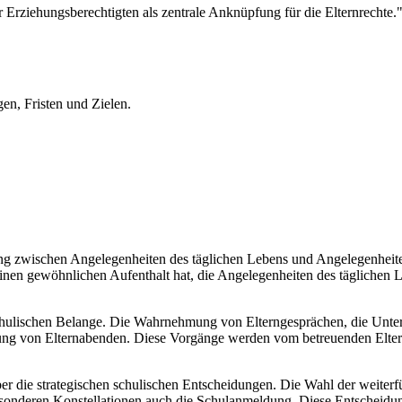
Erziehungsberechtigten als zentrale Anknüpfung für die Elternrechte.
gen, Fristen und Zielen.
eidung zwischen Angelegenheiten des täglichen Lebens und Angelegenh
inen gewöhnlichen Aufenthalt hat, die Angelegenheiten des täglichen Leb
chulischen Belange. Die Wahrnehmung von Elterngesprächen, die Unter
g von Elternabenden. Diese Vorgänge werden vom betreuenden Elternteil
die strategischen schulischen Entscheidungen. Die Wahl der weiterfü
esonderen Konstellationen auch die Schulanmeldung. Diese Entscheidun