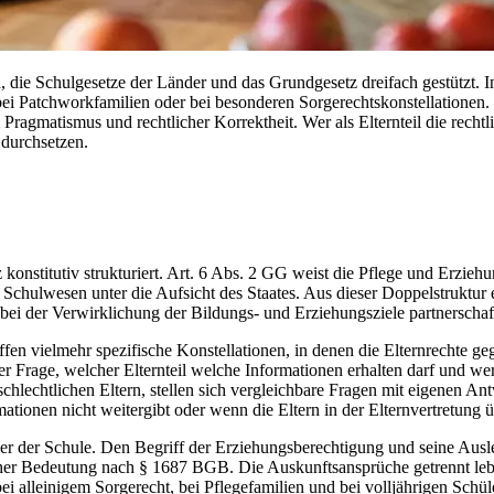
 die Schulgesetze der Länder und das Grundgesetz dreifach gestützt. In
bei Patchworkfamilien oder bei besonderen Sorgerechtskonstellationen. S
 Pragmatismus und rechtlicher Korrektheit. Wer als Elternteil die rech
durchsetzen.
onstitutiv strukturiert. Art. 6 Abs. 2 GG weist die Pflege und Erziehun
 Schulwesen unter die Aufsicht des Staates. Aus dieser Doppelstruktur er
en bei der Verwirklichung der Bildungs- und Erziehungsziele partnersc
reffen vielmehr spezifische Konstellationen, in denen die Elternrechte g
der Frage, welcher Elternteil welche Informationen erhalten darf und w
schlechtlichen Eltern, stellen sich vergleichbare Fragen mit eigenen 
ationen nicht weitergibt oder wenn die Eltern in der Elternvertretung
enüber der Schule. Den Begriff der Erziehungsberechtigung und seine Au
icher Bedeutung nach § 1687 BGB. Die Auskunftsansprüche getrennt l
i alleinigem Sorgerecht, bei Pflegefamilien und bei volljährigen Schül