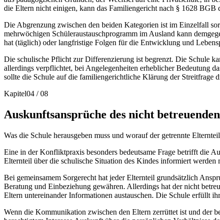
die Eltern nicht einigen, kann das Familiengericht nach § 1628 BGB d
Die Abgrenzung zwischen den beiden Kategorien ist im Einzelfall sor
mehrwöchigen Schüleraustauschprogramm im Ausland kann demgegenüb
hat (täglich) oder langfristige Folgen für die Entwicklung und Leben
Die schulische Pflicht zur Differenzierung ist begrenzt. Die Schule ka
allerdings verpflichtet, bei Angelegenheiten erheblicher Bedeutung das
sollte die Schule auf die familiengerichtliche Klärung der Streitfrage 
Kapitel
04
/
08
Auskunftsansprüche des nicht betreuenden 
Was die Schule herausgeben muss und worauf der getrennte Elterntei
Eine in der Konfliktpraxis besonders bedeutsame Frage betrifft die Au
Elternteil über die schulische Situation des Kindes informiert werde
Bei gemeinsamem Sorgerecht hat jeder Elternteil grundsätzlich Anspru
Beratung und Einbeziehung gewähren. Allerdings hat der nicht betreue
Eltern untereinander Informationen austauschen. Die Schule erfüllt ih
Wenn die Kommunikation zwischen den Eltern zerrüttet ist und der bet