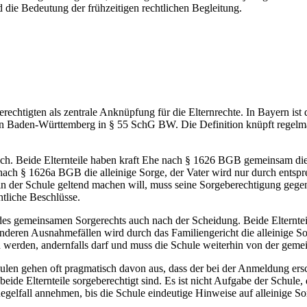
 die Bedeutung der frühzeitigen rechtlichen Begleitung.
chtigten als zentrale Anknüpfung für die Elternrechte. In Bayern ist 
n Baden-Württemberg in § 55 SchG BW. Die Definition knüpft regelmä
sch. Beide Elternteile haben kraft Ehe nach § 1626 BGB gemeinsam die 
er nach § 1626a BGB die alleinige Sorge, der Vater wird nur durch ents
e in der Schule geltend machen will, muss seine Sorgeberechtigung geg
htliche Beschlüsse.
r des gemeinsamen Sorgerechts auch nach der Scheidung. Beide Elterntei
deren Ausnahmefällen wird durch das Familiengericht die alleinige Sor
n werden, andernfalls darf und muss die Schule weiterhin von der gem
ulen gehen oft pragmatisch davon aus, dass der bei der Anmeldung ersc
n beide Elternteile sorgeberechtigt sind. Es ist nicht Aufgabe der Schule,
elfall annehmen, bis die Schule eindeutige Hinweise auf alleinige Sor