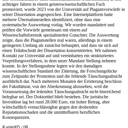
achtziger Jahren in einem geisteswissenschaftlichen Fach
promoviert, wurde 2023 von der Universität auf Plagiatsvorwürfe in
seiner Dissertation angesprochen. Eine Internetplattform hatte
mehrere Übernahmestellen identifiziert, ohne dass eine
systematische Auswertung vorlag. Wir wurden mandatiert und
prüften die Vorwürfe gemeinsam mit einem auf
Wissenschaftsforensik spezialisierten Gutachter. Die Auswertung
zeigte, dass die Plagiatsstellen real waren, allerdings in einem
geringeren Umfang als zunächst behauptet, und dass sie sich auf
einen Teilabschnitt der Dissertation konzentrierten. Wir nahmen
Kontakt zur Universität auf und vereinbarten ein strukturiertes
Vorprüfungsverfahren, in dem unser Mandant Stellung nehmen
konnte. In der Stellungnahme legten wir den damaligen
wissenschaftlichen Standard der Zitierung, die Forschungslücke
zum Zeitpunkt der Promotion und die fehlende Täuschungsabsicht
ausführlich dar. Nach mehreren Monaten der Erörterung beschloss
der Fakultätsrat, von der Aberkennung abzusehen, weil die
Voraussetzung der leitenden Täuschungsabsicht nicht hinreichend
belegbar sei. Der Doktortitel blieb bestehen. Die juristische
Investition lag bei rund 28.000 Euro, ein hoher Betrag, aber
wirtschaftlich vernachlässigbar gegen den drohenden
Reputationsschaden und die unmittelbaren beruflichen
Konsequenzen.
Kapitel
05
/
08