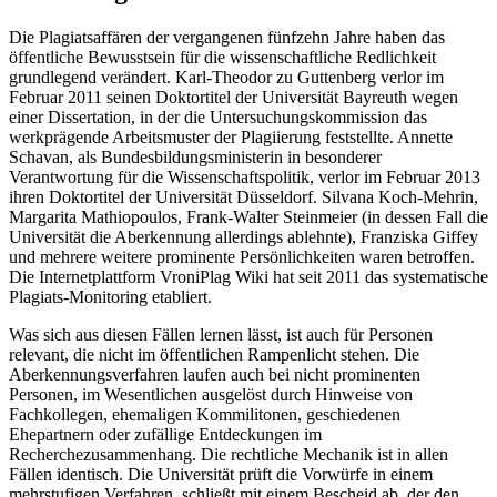
Die Plagiatsaffären der vergangenen fünfzehn Jahre haben das
öffentliche Bewusstsein für die wissenschaftliche Redlichkeit
grundlegend verändert. Karl-Theodor zu Guttenberg verlor im
Februar 2011 seinen Doktortitel der Universität Bayreuth wegen
einer Dissertation, in der die Untersuchungskommission das
werkprägende Arbeitsmuster der Plagiierung feststellte. Annette
Schavan, als Bundesbildungsministerin in besonderer
Verantwortung für die Wissenschaftspolitik, verlor im Februar 2013
ihren Doktortitel der Universität Düsseldorf. Silvana Koch-Mehrin,
Margarita Mathiopoulos, Frank-Walter Steinmeier (in dessen Fall die
Universität die Aberkennung allerdings ablehnte), Franziska Giffey
und mehrere weitere prominente Persönlichkeiten waren betroffen.
Die Internetplattform VroniPlag Wiki hat seit 2011 das systematische
Plagiats-Monitoring etabliert.
Was sich aus diesen Fällen lernen lässt, ist auch für Personen
relevant, die nicht im öffentlichen Rampenlicht stehen. Die
Aberkennungsverfahren laufen auch bei nicht prominenten
Personen, im Wesentlichen ausgelöst durch Hinweise von
Fachkollegen, ehemaligen Kommilitonen, geschiedenen
Ehepartnern oder zufällige Entdeckungen im
Recherchezusammenhang. Die rechtliche Mechanik ist in allen
Fällen identisch. Die Universität prüft die Vorwürfe in einem
mehrstufigen Verfahren, schließt mit einem Bescheid ab, der den