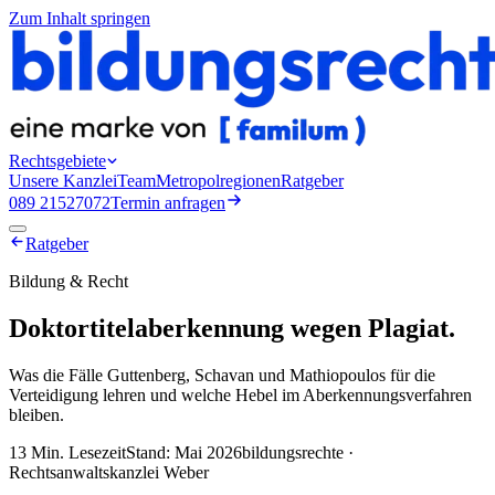
Zum Inhalt springen
Rechtsgebiete
Unsere Kanzlei
Team
Metropolregionen
Ratgeber
089 21527072
Termin anfragen
Ratgeber
Bildung & Recht
Doktortitelaberkennung wegen Plagiat
.
Was die Fälle Guttenberg, Schavan und Mathiopoulos für die
Verteidigung lehren und welche Hebel im Aberkennungsverfahren
bleiben.
13 Min.
Lesezeit
Stand: Mai 2026
bildungsrechte ·
Rechtsanwaltskanzlei Weber