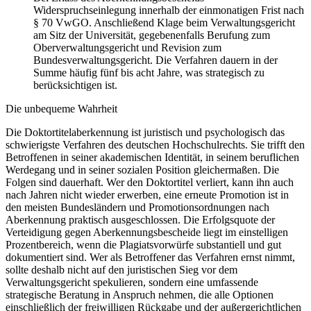
Widerspruchseinlegung innerhalb der einmonatigen Frist nach
§ 70 VwGO. Anschließend Klage beim Verwaltungsgericht
am Sitz der Universität, gegebenenfalls Berufung zum
Oberverwaltungsgericht und Revision zum
Bundesverwaltungsgericht. Die Verfahren dauern in der
Summe häufig fünf bis acht Jahre, was strategisch zu
berücksichtigen ist.
Die unbequeme Wahrheit
Die Doktortitelaberkennung ist juristisch und psychologisch das
schwierigste Verfahren des deutschen Hochschulrechts. Sie trifft den
Betroffenen in seiner akademischen Identität, in seinem beruflichen
Werdegang und in seiner sozialen Position gleichermaßen. Die
Folgen sind dauerhaft. Wer den Doktortitel verliert, kann ihn auch
nach Jahren nicht wieder erwerben, eine erneute Promotion ist in
den meisten Bundesländern und Promotionsordnungen nach
Aberkennung praktisch ausgeschlossen. Die Erfolgsquote der
Verteidigung gegen Aberkennungsbescheide liegt im einstelligen
Prozentbereich, wenn die Plagiatsvorwürfe substantiell und gut
dokumentiert sind. Wer als Betroffener das Verfahren ernst nimmt,
sollte deshalb nicht auf den juristischen Sieg vor dem
Verwaltungsgericht spekulieren, sondern eine umfassende
strategische Beratung in Anspruch nehmen, die alle Optionen
einschließlich der freiwilligen Rückgabe und der außergerichtlichen