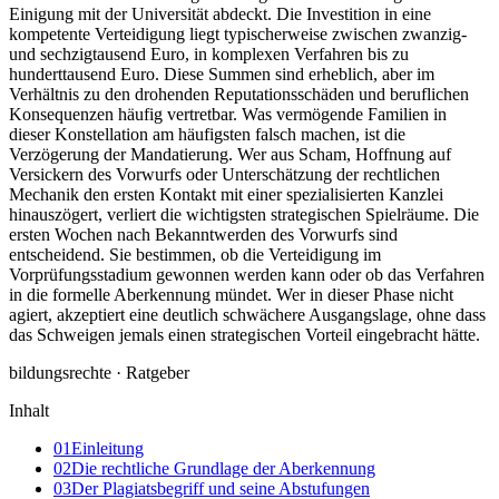
Einigung mit der Universität abdeckt. Die Investition in eine
kompetente Verteidigung liegt typischerweise zwischen zwanzig-
und sechzigtausend Euro, in komplexen Verfahren bis zu
hunderttausend Euro. Diese Summen sind erheblich, aber im
Verhältnis zu den drohenden Reputationsschäden und beruflichen
Konsequenzen häufig vertretbar. Was vermögende Familien in
dieser Konstellation am häufigsten falsch machen, ist die
Verzögerung der Mandatierung. Wer aus Scham, Hoffnung auf
Versickern des Vorwurfs oder Unterschätzung der rechtlichen
Mechanik den ersten Kontakt mit einer spezialisierten Kanzlei
hinauszögert, verliert die wichtigsten strategischen Spielräume. Die
ersten Wochen nach Bekanntwerden des Vorwurfs sind
entscheidend. Sie bestimmen, ob die Verteidigung im
Vorprüfungsstadium gewonnen werden kann oder ob das Verfahren
in die formelle Aberkennung mündet. Wer in dieser Phase nicht
agiert, akzeptiert eine deutlich schwächere Ausgangslage, ohne dass
das Schweigen jemals einen strategischen Vorteil eingebracht hätte.
bildungsrechte · Ratgeber
Inhalt
01
Einleitung
02
Die rechtliche Grundlage der Aberkennung
03
Der Plagiatsbegriff und seine Abstufungen