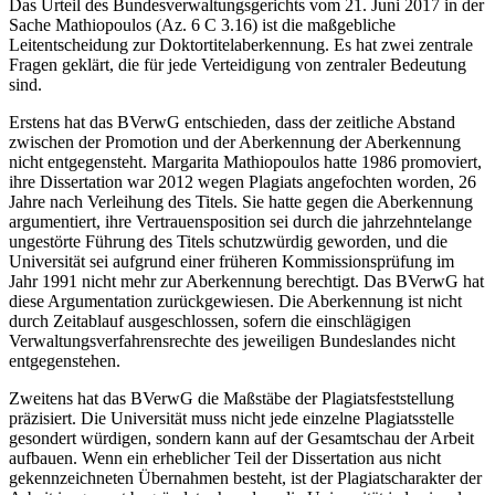
Das Urteil des Bundesverwaltungsgerichts vom 21. Juni 2017 in der
Sache Mathiopoulos (Az. 6 C 3.16) ist die maßgebliche
Leitentscheidung zur Doktortitelaberkennung. Es hat zwei zentrale
Fragen geklärt, die für jede Verteidigung von zentraler Bedeutung
sind.
Erstens hat das BVerwG entschieden, dass der zeitliche Abstand
zwischen der Promotion und der Aberkennung der Aberkennung
nicht entgegensteht. Margarita Mathiopoulos hatte 1986 promoviert,
ihre Dissertation war 2012 wegen Plagiats angefochten worden, 26
Jahre nach Verleihung des Titels. Sie hatte gegen die Aberkennung
argumentiert, ihre Vertrauensposition sei durch die jahrzehntelange
ungestörte Führung des Titels schutzwürdig geworden, und die
Universität sei aufgrund einer früheren Kommissionsprüfung im
Jahr 1991 nicht mehr zur Aberkennung berechtigt. Das BVerwG hat
diese Argumentation zurückgewiesen. Die Aberkennung ist nicht
durch Zeitablauf ausgeschlossen, sofern die einschlägigen
Verwaltungsverfahrensrechte des jeweiligen Bundeslandes nicht
entgegenstehen.
Zweitens hat das BVerwG die Maßstäbe der Plagiatsfeststellung
präzisiert. Die Universität muss nicht jede einzelne Plagiatsstelle
gesondert würdigen, sondern kann auf der Gesamtschau der Arbeit
aufbauen. Wenn ein erheblicher Teil der Dissertation aus nicht
gekennzeichneten Übernahmen besteht, ist der Plagiatscharakter der