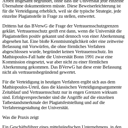
Arbeit insgesamt begründet, ohne dass die Universität jede einzelne
Übernahme dokumentieren müsste. Diese Beweiserleichterung ist
für die Verteidigung erheblich, weil sie die typische Strategie, jede
einzelne Plagiatsstelle in Frage zu stellen, entwertet.
Drittens hat das BVerwG die Frage der Vertrauensschutzgrenzen
geklärt. Vertrauensschutz greift erst dann, wenn die Universität die
Plagiatsstellen positiv gekannt und dennoch von einer Aberkennung
abgesehen hat. Eine bloße Kenntnismöglichkeit oder eine zeitweise
Befassung mit Vorwürfen, die ohne förmliches Verfahren
abgeschlossen wurde, begründet keinen Vertrauensschutz. Im
Mathiopoulos-Fall hatte die Universität Bonn 1991 zwar eine
Kommission eingesetzt, war aber nicht zu einer förmlichen
Aberkennung gekommen. Das BVerwG hat diese erste Befassung
nicht als vertrauensbegründend gewertet.
Für die Verteidigung in heutigen Verfahren ergibt sich aus dem
Mathiopoulos-Urteil, dass die klassischen Verteidigungsargumente
Zeitablauf und Vertrauensschutz nur in engen Grenzen wirksam
sind. Erfolgversprechender sind die Angriffe auf die einzelnen
Tatbestandsmerkmale der Plagiatsfeststellung und auf die
Verfahrensgestaltung der Universität.
Was die Praxis zeigt
Ein Geschäftsführer eines mittelständischen Unternehmens, in den