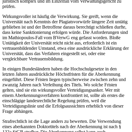
juristisch komplex und im Einzelfall vom Verwaltungsgericht zu
prüfen.
Wirkungsvoller ist häufig die Verwirkung. Sie greift, wenn die
Universität nach Kenntnis der Plagiatsvorwürfe längere Zeit untätig
geblieben ist und der Betroffene daraus berechtigt schließen durfte,
dass keine Sanktionierung erfolgen würde. Die Anforderungen sind
im Mathiopoulos-Fall vom BVerwG eng gefasst worden. Bloße
Untätigkeit der Universität reicht nicht aus, erforderlich ist ein
vertrauenbildender Umstand, etwa eine ausdrückliche Erklärung der
Universität, dass das Verfahren eingestellt sei, oder eine
vergleichbare Vertrauensbildung.
In einigen Bundesländern haben die Hochschulgesetze in den
letzten Jahren ausdrückliche Höchstfristen für die Aberkennung
eingeführt. Diese Fristen liegen typischerweise zwischen zehn und
zwanzig Jahren nach Verleihung des Titels. Wo solche Fristen
gelten, sind sie ein wirkungsvoller Verteidigungsanker. Wer mit
einem Aberkennungsverfahren konfrontiert ist, sollte als erstes die
einschlägige landesrechtliche Regelung prüfen, weil die
Verteidigungslinie und die Erfolgsaussichten erheblich von dieser
Frage abhängen.
Strafrechtlich ist die Lage anders zu bewerten. Die Verwendung
eines aberkannten Doktortitels nach der Aberkennung ist nach §
132a StGB strafbar. Die Aberkennung selbst kann auch