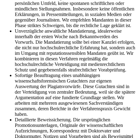
persönlichen Umfeld, keine spontanen schriftlichen oder
mündlichen Stellungnahmen. Insbesondere keine öffentlichen
Erklärungen, in Pressemitteilungen, in sozialen Medien oder
gegenüber Journalisten. Wir empfehlen Mandanten in dieser
Phase striktes Schweigen, bis die rechtliche Lage geklärt ist.
Unverzügliche anwaltliche Mandatierung, idealerweise
innerhalb der ersten Woche nach Bekanntwerden des
Vorwurfs. Die Mandatierung sollte bei einer Kanzlei erfolgen,
die nicht nur hochschulrechtliche Erfahrung hat, sondern auch
im Umgang mit reputationssensiblen Mandaten geübt ist. Wir
kombinieren in diesen Verfahren regelmäßig die
hochschulrechtliche Verteidigung mit medienrechtlichem
Schutz und gegebenenfalls strafrechtlicher Vorabprüfung.
Sofortige Beauftragung eines unabhängigen
wissenschaftsforensischen Gutachters zur eigenen
Auswertung der Plagiatsvorwürfe. Diese Gutachten sind in
der Verteidigung von zentraler Bedeutung, weil sie die spätere
Argumentation auf eine fundierte Grundlage stellen. Wir
arbeiten mit mehreren ausgewiesenen Sachverständigen
zusammen, deren Berichte in der Verfahrenspraxis Gewicht
haben.
Detaillierte Beweissicherung. Die ursprünglichen
Promotionsunterlagen, Originale der wissenschaftlichen
Aufzeichnungen, Korrespondenz mit Doktorvater und
Doktormutter, Notizen und Vorarbeiten sind als Beweismittel