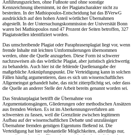
Anführungszeichen, ohne Fußnote und ohne sonstige
Kennzeichnung übernimmt, ist der Plagiatscharakter nicht zu
bestreiten. In der Mathiopoulos-Entscheidung hat das BVerwG
ausdrücklich auf den hohen Anteil wörtlicher Übernahmen
abgestellt. In der Untersuchungskommission der Universität Bonn
waren bei Mathiopoulos rund 47 Prozent der Seiten betroffen, 327
Plagiatsstellen identifiziert worden.
Das umschreibende Plagiat oder Paraphrasenplagiat liegt vor, wenn
fremde Inhalte mit leichten Umformulierungen übernommen
werden, ohne die Quelle anzugeben. Diese Form ist schwerer
nachzuweisen als das wörtliche Plagiat, aber juristisch gleichwertig
zu behandeln. Auch hier ist die fehlende Quellenangabe der
maßgebliche Anknüpfungspunkt. Die Verteidigung kann in solchen
Fällen häufig argumentieren, dass es sich um wissenschaftliches
Allgemeingut gehandelt habe, das nicht zitierpflichtig sei, oder dass
die Quelle an anderer Stelle der Arbeit bereits genannt worden sei.
Das Strukturplagiat betrifft die Übernahme von
Argumentationsgängen, Gliederungen oder methodischen Ansätzen
aus fremden Werken. Es ist im Aberkennungsverfahren am
schwersten zu fassen, weil die Grenzlinie zwischen legitimem
Aufbau auf der wissenschaftlichen Debatte und unzulässiger
Übernahme fremden geistigen Eigentums fließend ist. Die
Verteidigung hat hier substantielle Möglichkeiten, allerdings nur,