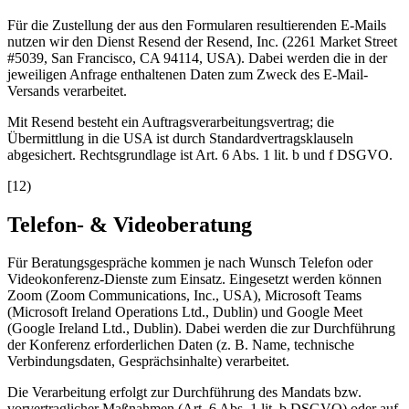
Für die Zustellung der aus den Formularen resultierenden E-Mails
nutzen wir den Dienst Resend der Resend, Inc. (2261 Market Street
#5039, San Francisco, CA 94114, USA). Dabei werden die in der
jeweiligen Anfrage enthaltenen Daten zum Zweck des E-Mail-
Versands verarbeitet.
Mit Resend besteht ein Auftragsverarbeitungsvertrag; die
Übermittlung in die USA ist durch Standardvertragsklauseln
abgesichert. Rechtsgrundlage ist Art. 6 Abs. 1 lit. b und f DSGVO.
[
12
)
Telefon- & Videoberatung
Für Beratungsgespräche kommen je nach Wunsch Telefon oder
Videokonferenz-Dienste zum Einsatz. Eingesetzt werden können
Zoom (Zoom Communications, Inc., USA), Microsoft Teams
(Microsoft Ireland Operations Ltd., Dublin) und Google Meet
(Google Ireland Ltd., Dublin). Dabei werden die zur Durchführung
der Konferenz erforderlichen Daten (z. B. Name, technische
Verbindungsdaten, Gesprächsinhalte) verarbeitet.
Die Verarbeitung erfolgt zur Durchführung des Mandats bzw.
vorvertraglicher Maßnahmen (Art. 6 Abs. 1 lit. b DSGVO) oder auf