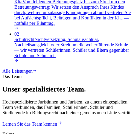
Kita
Vom fehlenden Betreuungsplatz bis zum Streit um den
Betreuungsvertrag: Wir setzen den Anspruch Ihres Kindes
durch, wehren unzulässige Kündigungen ab und vertreten Sie
bei Aufsichtspflicht, Beiträgen und Konflikten in der Kita —
notfalls per Eilantrag
.
02
Schulrecht
Nichtversetzung, Schulausschluss,
Nachteilsausgleich oder Streit um die weiterführende Schule
— wir vertreten Schülerinnen, Schüler und Eltern gegenüber
Schule und Schulamt
.
Alle Leistungen
Das Team
Unser spezialisiertes Team.
Hochspezialisierte Juristinnen und Juristen, zu einem eingespielten
Team verbunden, das Familien, Schülerinnen, Schüler und
Studierende im Bildungsrecht nach einer gemeinsamen Linie vertritt.
Lernen Sie das Team kennen