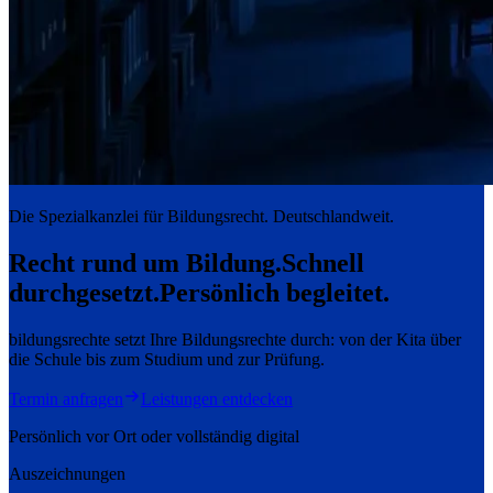
Die Spezialkanzlei für Bildungsrecht. Deutschlandweit.
Recht rund um Bildung.
Schnell
durchgesetzt.
Persönlich begleitet.
bildungsrechte setzt Ihre Bildungsrechte durch: von der Kita über
die Schule bis zum Studium und zur Prüfung.
Termin anfragen
Leistungen entdecken
Persönlich vor Ort oder vollständig digital
Auszeichnungen