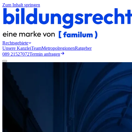
Zum Inhalt springen
Rechtsgebiete
Unsere Kanzlei
Team
Metropolregionen
Ratgeber
089 21527072
Termin anfragen