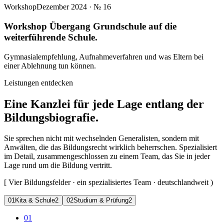
Workshop
Dezember 2024
· №
16
Workshop Übergang Grundschule auf die
weiterführende Schule.
Gymnasialempfehlung, Aufnahmeverfahren und was Eltern bei
einer Ablehnung tun können.
Leistungen entdecken
Eine Kanzlei für jede Lage entlang der
Bildungsbiografie.
Sie sprechen nicht mit wechselnden Generalisten, sondern mit
Anwälten, die das Bildungsrecht wirklich beherrschen. Spezialisiert
im Detail, zusammengeschlossen zu einem Team, das Sie in jeder
Lage rund um die Bildung vertritt.
[
Vier Bildungsfelder · ein spezialisiertes Team · deutschlandweit
)
0
1
Kita & Schule
2
0
2
Studium & Prüfung
2
01