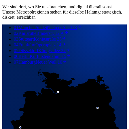
Wir sind dort, wo Sie uns brauchen, und digital überall sonst.
Unsere Metropolregionen stehen für dieselbe Haltung: strategisch,
diskret, erreichbar.
01
München
Schleißheimer Str. 373
02
Karlsruhe
Brauerstr. 12 A
03
Stuttgart
Königstraße 35
04
Frankfurt
Opernplatz 14
05
Düsseldorf
Königsallee 27
06
Berlin
Kurfürstendamm 15
07
Hamburg
Neuer Wall 10