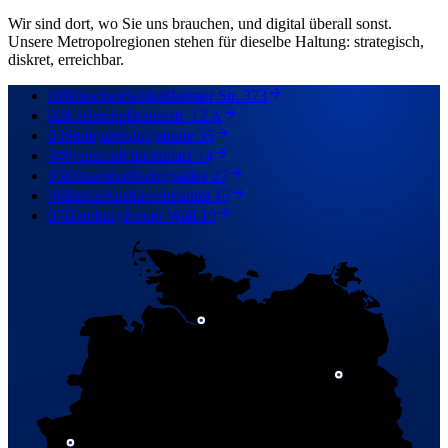
Wir sind dort, wo Sie uns brauchen, und digital überall sonst.
Unsere Metropolregionen stehen für dieselbe Haltung: strategisch,
diskret, erreichbar.
01
München
Schleißheimer Str. 373
02
Karlsruhe
Brauerstr. 12 A
03
Stuttgart
Königstraße 35
04
Frankfurt
Opernplatz 14
05
Düsseldorf
Königsallee 27
06
Berlin
Kurfürstendamm 15
07
Hamburg
Neuer Wall 10