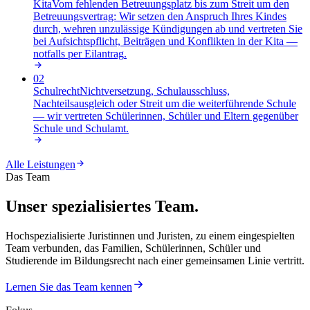
Kita
Vom fehlenden Betreuungsplatz bis zum Streit um den
Betreuungsvertrag: Wir setzen den Anspruch Ihres Kindes
durch, wehren unzulässige Kündigungen ab und vertreten Sie
bei Aufsichtspflicht, Beiträgen und Konflikten in der Kita —
notfalls per Eilantrag
.
02
Schulrecht
Nichtversetzung, Schulausschluss,
Nachteilsausgleich oder Streit um die weiterführende Schule
— wir vertreten Schülerinnen, Schüler und Eltern gegenüber
Schule und Schulamt
.
Alle Leistungen
Das Team
Unser spezialisiertes Team.
Hochspezialisierte Juristinnen und Juristen, zu einem eingespielten
Team verbunden, das Familien, Schülerinnen, Schüler und
Studierende im Bildungsrecht nach einer gemeinsamen Linie vertritt.
Lernen Sie das Team kennen