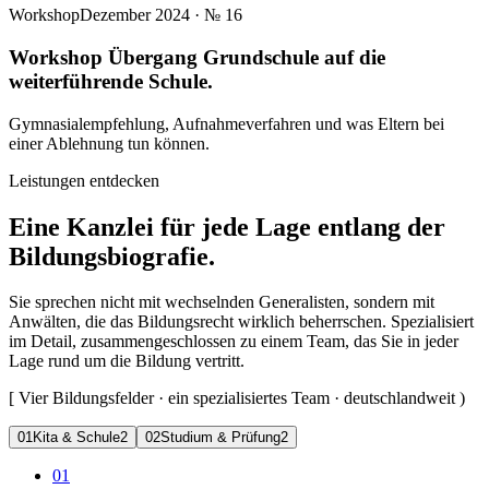
Workshop
Dezember 2024
· №
16
Workshop Übergang Grundschule auf die
weiterführende Schule.
Gymnasialempfehlung, Aufnahmeverfahren und was Eltern bei
einer Ablehnung tun können.
Leistungen entdecken
Eine Kanzlei für jede Lage entlang der
Bildungsbiografie.
Sie sprechen nicht mit wechselnden Generalisten, sondern mit
Anwälten, die das Bildungsrecht wirklich beherrschen. Spezialisiert
im Detail, zusammengeschlossen zu einem Team, das Sie in jeder
Lage rund um die Bildung vertritt.
[
Vier Bildungsfelder · ein spezialisiertes Team · deutschlandweit
)
0
1
Kita & Schule
2
0
2
Studium & Prüfung
2
01