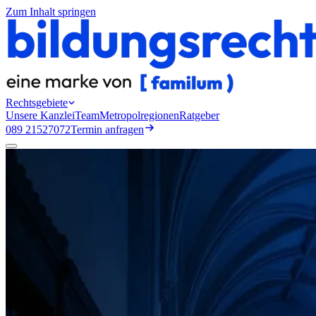
Zum Inhalt springen
Rechtsgebiete
Unsere Kanzlei
Team
Metropolregionen
Ratgeber
089 21527072
Termin anfragen