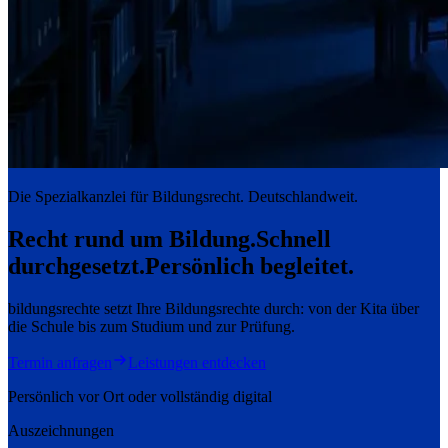
Die Spezialkanzlei für Bildungsrecht. Deutschlandweit.
Recht rund um Bildung.
Schnell
durchgesetzt.
Persönlich begleitet.
bildungsrechte setzt Ihre Bildungsrechte durch: von der Kita über
die Schule bis zum Studium und zur Prüfung.
Termin anfragen
Leistungen entdecken
Persönlich vor Ort oder vollständig digital
Auszeichnungen