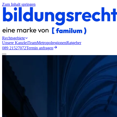
Zum Inhalt springen
Rechtsgebiete
Unsere Kanzlei
Team
Metropolregionen
Ratgeber
089 21527072
Termin anfragen