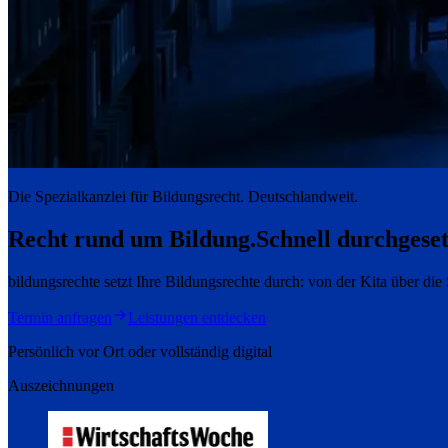
Die Spezialkanzlei für Bildungsrecht. Deutschlandweit.
Recht rund um Bildung.
Schnell durchgeset
bildungsrechte setzt Ihre Bildungsrechte durch: von der Kita über di
Termin anfragen
Leistungen entdecken
Persönlich vor Ort oder vollständig digital
Auszeichnungen