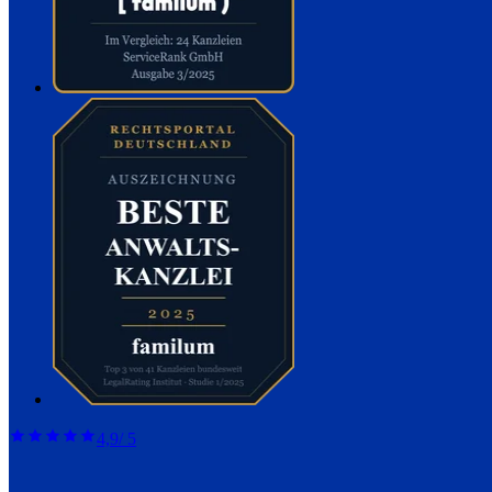
4,9
/ 5