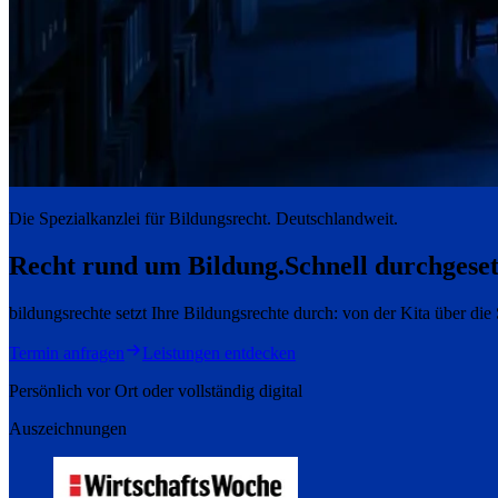
Die Spezialkanzlei für Bildungsrecht. Deutschlandweit.
Recht rund um Bildung.
Schnell durchgeset
bildungsrechte setzt Ihre Bildungsrechte durch: von der Kita über di
Termin anfragen
Leistungen entdecken
Persönlich vor Ort oder vollständig digital
Auszeichnungen