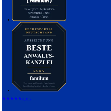
4,9
/ 5