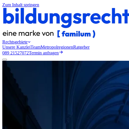
Zum Inhalt springen
Rechtsgebiete
Unsere Kanzlei
Team
Metropolregionen
Ratgeber
089 21527072
Termin anfragen