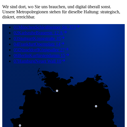
Wir sind dort, wo Sie uns brauchen, und digital überall sonst.
Unsere Metropolregionen stehen für dieselbe Haltung: strategisch,
diskret, erreichbar.
01
München
Schleißheimer Str. 373
02
Karlsruhe
Brauerstr. 12 A
03
Stuttgart
Königstraße 35
04
Frankfurt
Opernplatz 14
05
Düsseldorf
Königsallee 27
06
Berlin
Kurfürstendamm 15
07
Hamburg
Neuer Wall 10