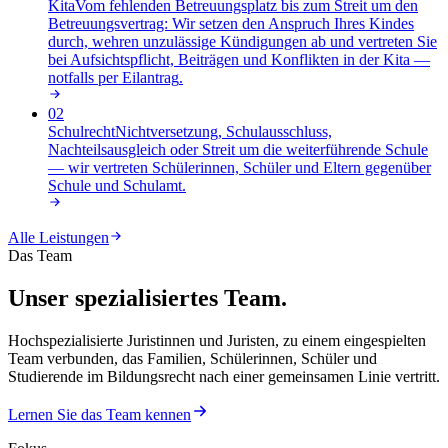
Kita
Vom fehlenden Betreuungsplatz bis zum Streit um den
Betreuungsvertrag: Wir setzen den Anspruch Ihres Kindes
durch, wehren unzulässige Kündigungen ab und vertreten Sie
bei Aufsichtspflicht, Beiträgen und Konflikten in der Kita —
notfalls per Eilantrag
.
02
Schulrecht
Nichtversetzung, Schulausschluss,
Nachteilsausgleich oder Streit um die weiterführende Schule
— wir vertreten Schülerinnen, Schüler und Eltern gegenüber
Schule und Schulamt
.
Alle Leistungen
Das Team
Unser spezialisiertes Team.
Hochspezialisierte Juristinnen und Juristen, zu einem eingespielten
Team verbunden, das Familien, Schülerinnen, Schüler und
Studierende im Bildungsrecht nach einer gemeinsamen Linie vertritt.
Lernen Sie das Team kennen