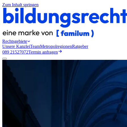
Zum Inhalt springen
Rechtsgebiete
Unsere Kanzlei
Team
Metropolregionen
Ratgeber
089 21527072
Termin anfragen