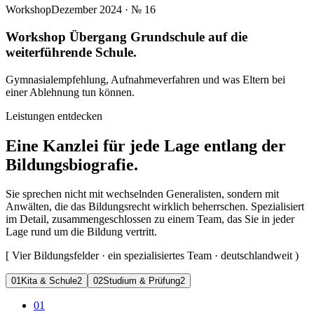
Workshop
Dezember 2024
· №
16
Workshop Übergang Grundschule auf die
weiterführende Schule.
Gymnasialempfehlung, Aufnahmeverfahren und was Eltern bei
einer Ablehnung tun können.
Leistungen entdecken
Eine Kanzlei für jede Lage entlang der
Bildungsbiografie.
Sie sprechen nicht mit wechselnden Generalisten, sondern mit
Anwälten, die das Bildungsrecht wirklich beherrschen. Spezialisiert
im Detail, zusammengeschlossen zu einem Team, das Sie in jeder
Lage rund um die Bildung vertritt.
[
Vier Bildungsfelder · ein spezialisiertes Team · deutschlandweit
)
0
1
Kita & Schule
2
0
2
Studium & Prüfung
2
01