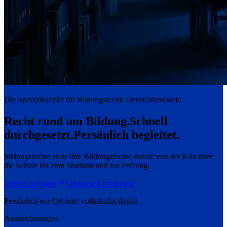
Die Spezialkanzlei für Bildungsrecht. Deutschlandweit.
Recht rund um Bildung.
Schnell
durchgesetzt.
Persönlich begleitet.
bildungsrechte setzt Ihre Bildungsrechte durch: von der Kita über
die Schule bis zum Studium und zur Prüfung.
Termin anfragen
Leistungen entdecken
Persönlich vor Ort oder vollständig digital
Auszeichnungen