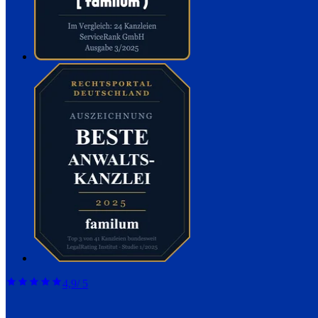
4,9
/ 5