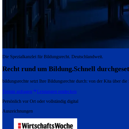
Die Spezialkanzlei für Bildungsrecht. Deutschlandweit.
Recht rund um Bildung.
Schnell durchgeset
bildungsrechte setzt Ihre Bildungsrechte durch: von der Kita über di
Termin anfragen
Leistungen entdecken
Persönlich vor Ort oder vollständig digital
Auszeichnungen