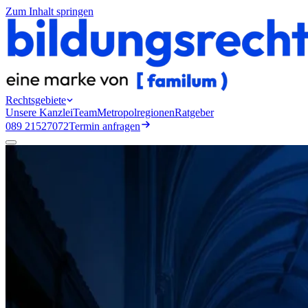
Zum Inhalt springen
Rechtsgebiete
Unsere Kanzlei
Team
Metropolregionen
Ratgeber
089 21527072
Termin anfragen