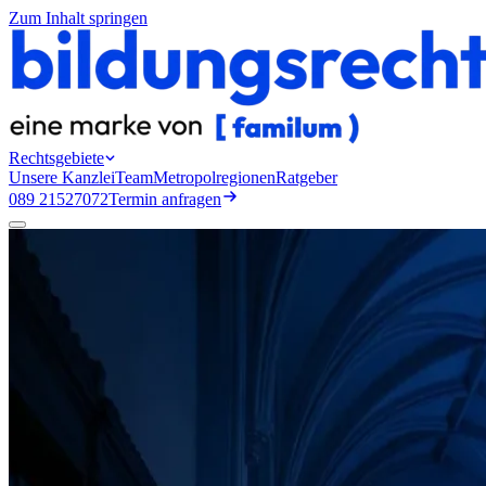
Zum Inhalt springen
Rechtsgebiete
Unsere Kanzlei
Team
Metropolregionen
Ratgeber
089 21527072
Termin anfragen