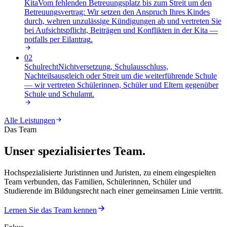
Kita
Vom fehlenden Betreuungsplatz bis zum Streit um den
Betreuungsvertrag: Wir setzen den Anspruch Ihres Kindes
durch, wehren unzulässige Kündigungen ab und vertreten Sie
bei Aufsichtspflicht, Beiträgen und Konflikten in der Kita —
notfalls per Eilantrag
.
02
Schulrecht
Nichtversetzung, Schulausschluss,
Nachteilsausgleich oder Streit um die weiterführende Schule
— wir vertreten Schülerinnen, Schüler und Eltern gegenüber
Schule und Schulamt
.
Alle Leistungen
Das Team
Unser spezialisiertes Team.
Hochspezialisierte Juristinnen und Juristen, zu einem eingespielten
Team verbunden, das Familien, Schülerinnen, Schüler und
Studierende im Bildungsrecht nach einer gemeinsamen Linie vertritt.
Lernen Sie das Team kennen