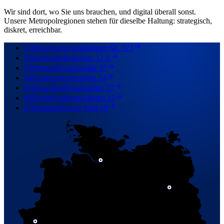
Wir sind dort, wo Sie uns brauchen, und digital überall sonst.
Unsere Metropolregionen stehen für dieselbe Haltung: strategisch,
diskret, erreichbar.
01
München
Schleißheimer Str. 373
02
Karlsruhe
Brauerstr. 12 A
03
Stuttgart
Königstraße 35
04
Frankfurt
Opernplatz 14
05
Düsseldorf
Königsallee 27
06
Berlin
Kurfürstendamm 15
07
Hamburg
Neuer Wall 10