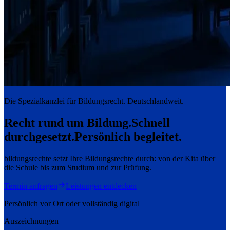
Die Spezialkanzlei für Bildungsrecht. Deutschlandweit.
Recht rund um Bildung.
Schnell
durchgesetzt.
Persönlich begleitet.
bildungsrechte setzt Ihre Bildungsrechte durch: von der Kita über
die Schule bis zum Studium und zur Prüfung.
Termin anfragen
Leistungen entdecken
Persönlich vor Ort oder vollständig digital
Auszeichnungen