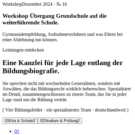
Workshop
Dezember 2024
· №
16
Workshop Übergang Grundschule auf die
weiterführende Schule.
Gymnasialempfehlung, Aufnahmeverfahren und was Eltern bei
einer Ablehnung tun können.
Leistungen entdecken
Eine Kanzlei für jede Lage entlang der
Bildungsbiografie.
Sie sprechen nicht mit wechselnden Generalisten, sondern mit
Anwälten, die das Bildungsrecht wirklich beherrschen. Spezialisiert
im Detail, zusammengeschlossen zu einem Team, das Sie in jeder
Lage rund um die Bildung vertritt.
[
Vier Bildungsfelder · ein spezialisiertes Team · deutschlandweit
)
0
1
Kita & Schule
2
0
2
Studium & Prüfung
2
01