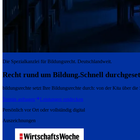
Die Spezialkanzlei für Bildungsrecht. Deutschlandweit.
Recht rund um Bildung.
Schnell durchgeset
bildungsrechte setzt Ihre Bildungsrechte durch: von der Kita über di
Termin anfragen
Leistungen entdecken
Persönlich vor Ort oder vollständig digital
Auszeichnungen