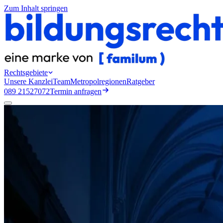
Zum Inhalt springen
Rechtsgebiete
Unsere Kanzlei
Team
Metropolregionen
Ratgeber
089 21527072
Termin anfragen