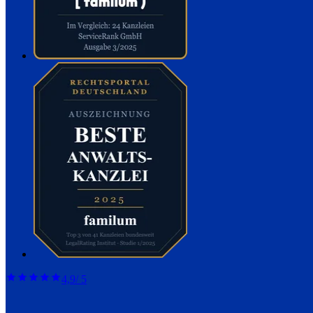
4,9
/ 5