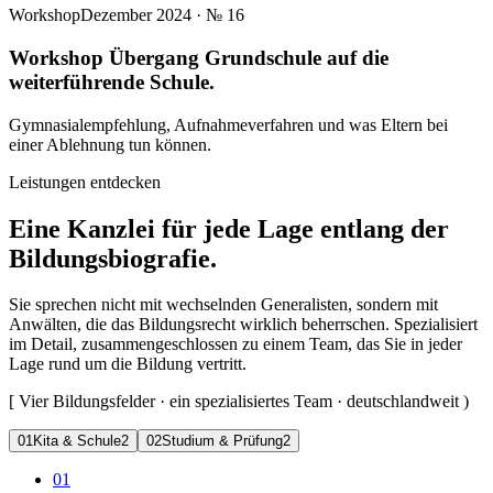
Workshop
Dezember 2024
· №
16
Workshop Übergang Grundschule auf die
weiterführende Schule.
Gymnasialempfehlung, Aufnahmeverfahren und was Eltern bei
einer Ablehnung tun können.
Leistungen entdecken
Eine Kanzlei für jede Lage entlang der
Bildungsbiografie.
Sie sprechen nicht mit wechselnden Generalisten, sondern mit
Anwälten, die das Bildungsrecht wirklich beherrschen. Spezialisiert
im Detail, zusammengeschlossen zu einem Team, das Sie in jeder
Lage rund um die Bildung vertritt.
[
Vier Bildungsfelder · ein spezialisiertes Team · deutschlandweit
)
0
1
Kita & Schule
2
0
2
Studium & Prüfung
2
01