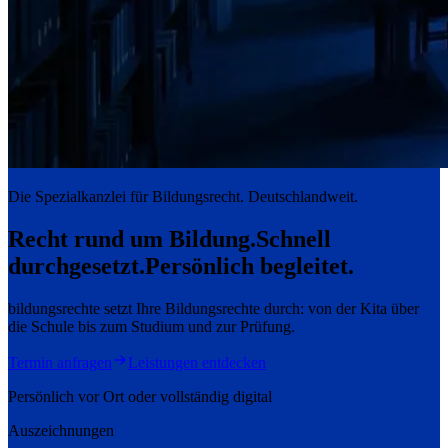
Die Spezialkanzlei für Bildungsrecht. Deutschlandweit.
Recht rund um Bildung.
Schnell
durchgesetzt.
Persönlich begleitet.
bildungsrechte setzt Ihre Bildungsrechte durch: von der Kita über
die Schule bis zum Studium und zur Prüfung.
Termin anfragen
Leistungen entdecken
Persönlich vor Ort oder vollständig digital
Auszeichnungen