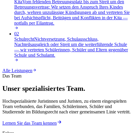
Kita
Vom fehlenden Betreuungsplatz bis zum Streit um den
Betreuungsvertrag: Wir setzen den Anspruch Ihres Kindes
durch, wehren unzulässige Kündigungen ab und vertreten Sie
bei Aufsichtspflicht, Beiträgen und Konflikten in der Kita —
notfalls per Eilantrag
.
02
Schulrecht
Nichtversetzung, Schulausschluss,
Nachteilsausgleich oder Streit um die weiterführende Schule
— wir vertreten Schülerinnen, Schüler und Eltern gegenüber
Schule und Schulamt
.
Alle Leistungen
Das Team
Unser spezialisiertes Team.
Hochspezialisierte Juristinnen und Juristen, zu einem eingespielten
Team verbunden, das Familien, Schülerinnen, Schüler und
Studierende im Bildungsrecht nach einer gemeinsamen Linie vertritt.
Lernen Sie das Team kennen