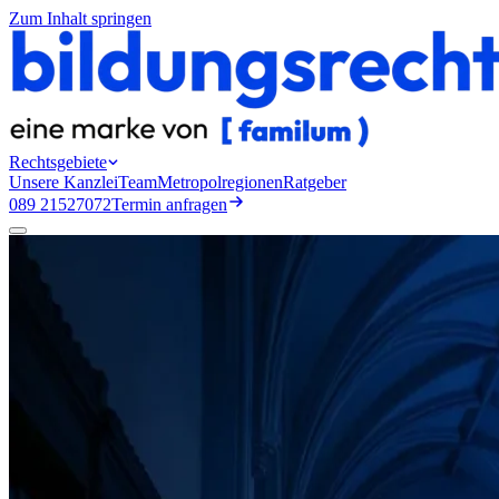
Zum Inhalt springen
Rechtsgebiete
Unsere Kanzlei
Team
Metropolregionen
Ratgeber
089 21527072
Termin anfragen