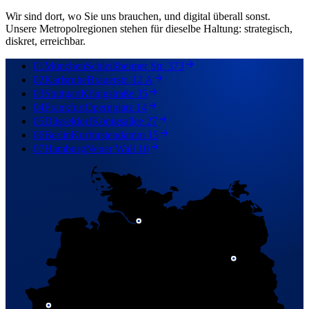
Wir sind dort, wo Sie uns brauchen, und digital überall sonst.
Unsere Metropolregionen stehen für dieselbe Haltung: strategisch,
diskret, erreichbar.
01
München
Schleißheimer Str. 373
02
Karlsruhe
Brauerstr. 12 A
03
Stuttgart
Königstraße 35
04
Frankfurt
Opernplatz 14
05
Düsseldorf
Königsallee 27
06
Berlin
Kurfürstendamm 15
07
Hamburg
Neuer Wall 10