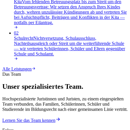
Kita
Vom fehlenden Betreuungsplatz bis zum Streit um den
Betreuungsvertrag: Wir setzen den Anspruch Ihres Kindes
durch, wehren unzulässige Kündigungen ab und vertreten Sie
bei Aufsichtspflicht, Beiträgen und Konflikten in der Kita —
notfalls per Eilantrag
.
02
Schulrecht
Nichtversetzung, Schulausschluss,
Nachteilsausgleich oder Streit um die weiterführende Schule
— wir vertreten Schülerinnen, Schüler und Eltern gegenüber
Schule und Schulamt
.
Alle Leistungen
Das Team
Unser spezialisiertes Team.
Hochspezialisierte Juristinnen und Juristen, zu einem eingespielten
Team verbunden, das Familien, Schülerinnen, Schüler und
Studierende im Bildungsrecht nach einer gemeinsamen Linie vertritt.
Lernen Sie das Team kennen