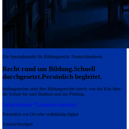
Die Spezialkanzlei für Bildungsrecht. Deutschlandweit.
Recht rund um Bildung.
Schnell
durchgesetzt.
Persönlich begleitet.
bildungsrechte setzt Ihre Bildungsrechte durch: von der Kita über
die Schule bis zum Studium und zur Prüfung.
Termin anfragen
Leistungen entdecken
Persönlich vor Ort oder vollständig digital
Auszeichnungen