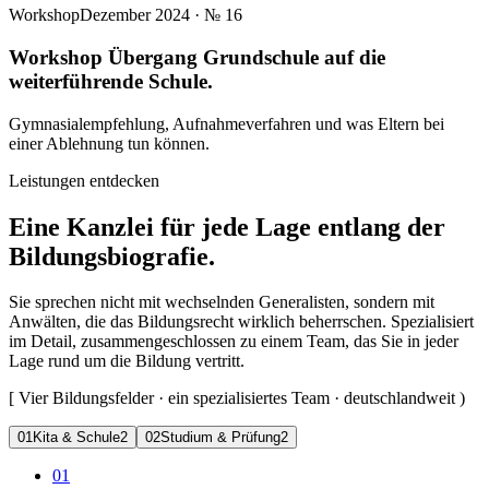
Workshop
Dezember 2024
· №
16
Workshop Übergang Grundschule auf die
weiterführende Schule.
Gymnasialempfehlung, Aufnahmeverfahren und was Eltern bei
einer Ablehnung tun können.
Leistungen entdecken
Eine Kanzlei für jede Lage entlang der
Bildungsbiografie.
Sie sprechen nicht mit wechselnden Generalisten, sondern mit
Anwälten, die das Bildungsrecht wirklich beherrschen. Spezialisiert
im Detail, zusammengeschlossen zu einem Team, das Sie in jeder
Lage rund um die Bildung vertritt.
[
Vier Bildungsfelder · ein spezialisiertes Team · deutschlandweit
)
0
1
Kita & Schule
2
0
2
Studium & Prüfung
2
01