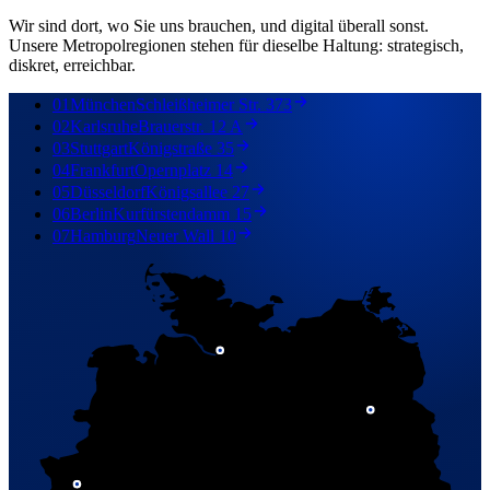
Wir sind dort, wo Sie uns brauchen, und digital überall sonst.
Unsere Metropolregionen stehen für dieselbe Haltung: strategisch,
diskret, erreichbar.
01
München
Schleißheimer Str. 373
02
Karlsruhe
Brauerstr. 12 A
03
Stuttgart
Königstraße 35
04
Frankfurt
Opernplatz 14
05
Düsseldorf
Königsallee 27
06
Berlin
Kurfürstendamm 15
07
Hamburg
Neuer Wall 10