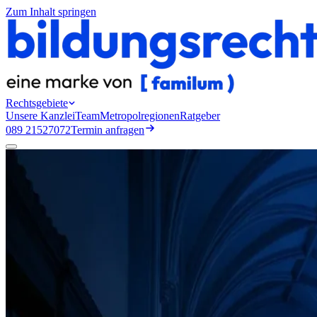
Zum Inhalt springen
Rechtsgebiete
Unsere Kanzlei
Team
Metropolregionen
Ratgeber
089 21527072
Termin anfragen