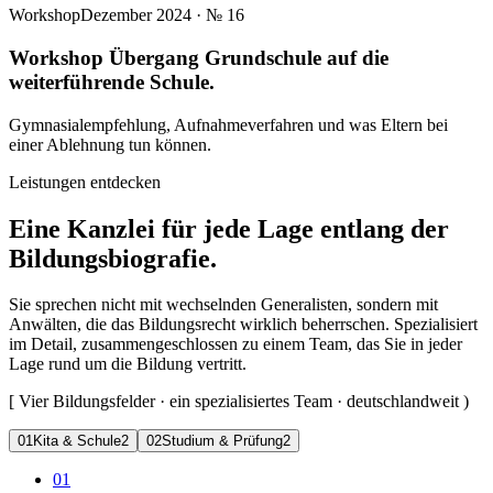
Workshop
Dezember 2024
· №
16
Workshop Übergang Grundschule auf die
weiterführende Schule.
Gymnasialempfehlung, Aufnahmeverfahren und was Eltern bei
einer Ablehnung tun können.
Leistungen entdecken
Eine Kanzlei für jede Lage entlang der
Bildungsbiografie.
Sie sprechen nicht mit wechselnden Generalisten, sondern mit
Anwälten, die das Bildungsrecht wirklich beherrschen. Spezialisiert
im Detail, zusammengeschlossen zu einem Team, das Sie in jeder
Lage rund um die Bildung vertritt.
[
Vier Bildungsfelder · ein spezialisiertes Team · deutschlandweit
)
0
1
Kita & Schule
2
0
2
Studium & Prüfung
2
01