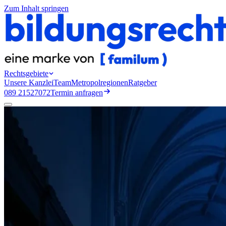
Zum Inhalt springen
Rechtsgebiete
Unsere Kanzlei
Team
Metropolregionen
Ratgeber
089 21527072
Termin anfragen