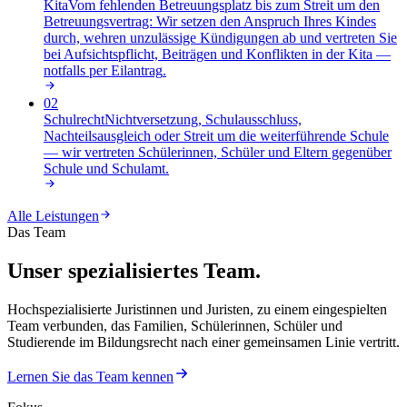
Kita
Vom fehlenden Betreuungsplatz bis zum Streit um den
Betreuungsvertrag: Wir setzen den Anspruch Ihres Kindes
durch, wehren unzulässige Kündigungen ab und vertreten Sie
bei Aufsichtspflicht, Beiträgen und Konflikten in der Kita —
notfalls per Eilantrag
.
02
Schulrecht
Nichtversetzung, Schulausschluss,
Nachteilsausgleich oder Streit um die weiterführende Schule
— wir vertreten Schülerinnen, Schüler und Eltern gegenüber
Schule und Schulamt
.
Alle Leistungen
Das Team
Unser spezialisiertes Team.
Hochspezialisierte Juristinnen und Juristen, zu einem eingespielten
Team verbunden, das Familien, Schülerinnen, Schüler und
Studierende im Bildungsrecht nach einer gemeinsamen Linie vertritt.
Lernen Sie das Team kennen