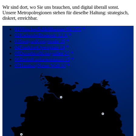
Wir sind dort, wo Sie uns brauchen, und digital überall sonst.
Unsere Metropolregionen stehen für dieselbe Haltung: strategisch,
diskret, erreichbar.
01
München
Schleißheimer Str. 373
02
Karlsruhe
Brauerstr. 12 A
03
Stuttgart
Königstraße 35
04
Frankfurt
Opernplatz 14
05
Düsseldorf
Königsallee 27
06
Berlin
Kurfürstendamm 15
07
Hamburg
Neuer Wall 10