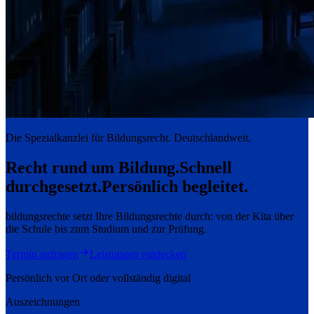
Die Spezialkanzlei für Bildungsrecht. Deutschlandweit.
Recht rund um Bildung.
Schnell
durchgesetzt.
Persönlich begleitet.
bildungsrechte setzt Ihre Bildungsrechte durch: von der Kita über
die Schule bis zum Studium und zur Prüfung.
Termin anfragen
Leistungen entdecken
Persönlich vor Ort oder vollständig digital
Auszeichnungen