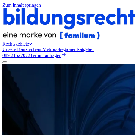
Zum Inhalt springen
Rechtsgebiete
Unsere Kanzlei
Team
Metropolregionen
Ratgeber
089 21527072
Termin anfragen