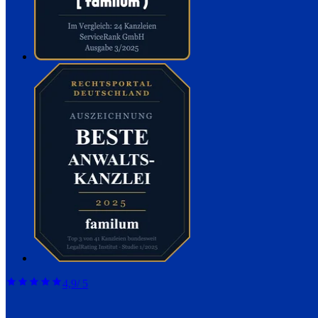
4,9
/ 5