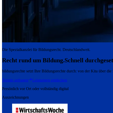
Die Spezialkanzlei für Bildungsrecht. Deutschlandweit.
Recht rund um Bildung.
Schnell durchgeset
bildungsrechte setzt Ihre Bildungsrechte durch: von der Kita über di
Termin anfragen
Leistungen entdecken
Persönlich vor Ort oder vollständig digital
Auszeichnungen