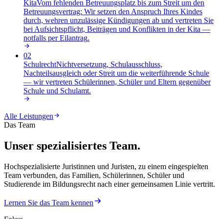
Kita
Vom fehlenden Betreuungsplatz bis zum Streit um den
Betreuungsvertrag: Wir setzen den Anspruch Ihres Kindes
durch, wehren unzulässige Kündigungen ab und vertreten Sie
bei Aufsichtspflicht, Beiträgen und Konflikten in der Kita —
notfalls per Eilantrag
.
02
Schulrecht
Nichtversetzung, Schulausschluss,
Nachteilsausgleich oder Streit um die weiterführende Schule
— wir vertreten Schülerinnen, Schüler und Eltern gegenüber
Schule und Schulamt
.
Alle Leistungen
Das Team
Unser spezialisiertes Team.
Hochspezialisierte Juristinnen und Juristen, zu einem eingespielten
Team verbunden, das Familien, Schülerinnen, Schüler und
Studierende im Bildungsrecht nach einer gemeinsamen Linie vertritt.
Lernen Sie das Team kennen