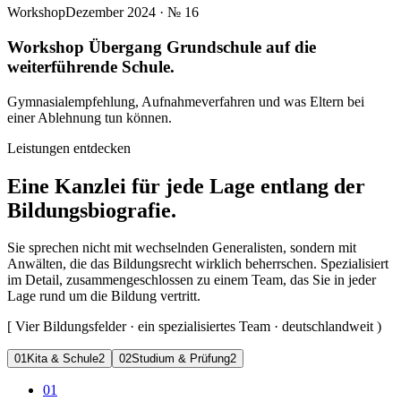
Workshop
Dezember 2024
· №
16
Workshop Übergang Grundschule auf die
weiterführende Schule.
Gymnasialempfehlung, Aufnahmeverfahren und was Eltern bei
einer Ablehnung tun können.
Leistungen entdecken
Eine Kanzlei für jede Lage entlang der
Bildungsbiografie.
Sie sprechen nicht mit wechselnden Generalisten, sondern mit
Anwälten, die das Bildungsrecht wirklich beherrschen. Spezialisiert
im Detail, zusammengeschlossen zu einem Team, das Sie in jeder
Lage rund um die Bildung vertritt.
[
Vier Bildungsfelder · ein spezialisiertes Team · deutschlandweit
)
0
1
Kita & Schule
2
0
2
Studium & Prüfung
2
01