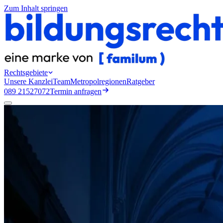
Zum Inhalt springen
Rechtsgebiete
Unsere Kanzlei
Team
Metropolregionen
Ratgeber
089 21527072
Termin anfragen