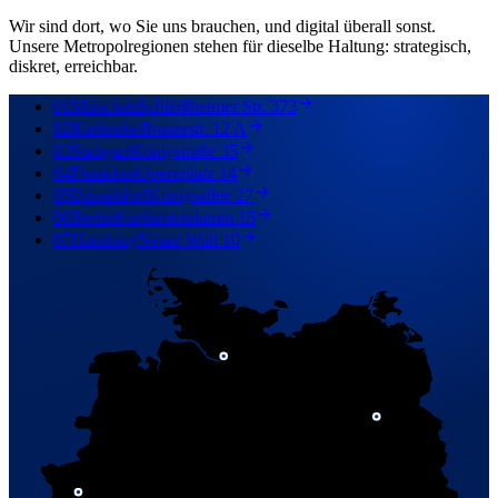
Wir sind dort, wo Sie uns brauchen, und digital überall sonst.
Unsere Metropolregionen stehen für dieselbe Haltung: strategisch,
diskret, erreichbar.
01
München
Schleißheimer Str. 373
02
Karlsruhe
Brauerstr. 12 A
03
Stuttgart
Königstraße 35
04
Frankfurt
Opernplatz 14
05
Düsseldorf
Königsallee 27
06
Berlin
Kurfürstendamm 15
07
Hamburg
Neuer Wall 10