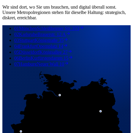
Wir sind dort, wo Sie uns brauchen, und digital überall sonst.
Unsere Metropolregionen stehen für dieselbe Haltung: strategisch,
diskret, erreichbar.
01
München
Schleißheimer Str. 373
02
Karlsruhe
Brauerstr. 12 A
03
Stuttgart
Königstraße 35
04
Frankfurt
Opernplatz 14
05
Düsseldorf
Königsallee 27
06
Berlin
Kurfürstendamm 15
07
Hamburg
Neuer Wall 10