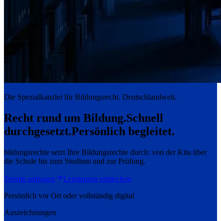
Die Spezialkanzlei für Bildungsrecht. Deutschlandweit.
Recht rund um Bildung.
Schnell
durchgesetzt.
Persönlich begleitet.
bildungsrechte setzt Ihre Bildungsrechte durch: von der Kita über
die Schule bis zum Studium und zur Prüfung.
Termin anfragen
Leistungen entdecken
Persönlich vor Ort oder vollständig digital
Auszeichnungen