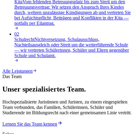
Kita
Vom fehlenden Betreuungsplatz bis zum Streit um den
Betreuungsvertrag: Wir setzen den Anspruch Ihres Kindes
durch, wehren unzulässige Kündigungen ab und vertreten Sie
bei Aufsichtspflicht, Beiträgen und Konflikten in der Kita —
notfalls per Eilantrag
.
02
Schulrecht
Nichtversetzung, Schulausschluss,
Nachteilsausgleich oder Streit um die weiterführende Schule
— wir vertreten Schülerinnen, Schüler und Eltern gegenüber
Schule und Schulamt
.
Alle Leistungen
Das Team
Unser spezialisiertes Team.
Hochspezialisierte Juristinnen und Juristen, zu einem eingespielten
Team verbunden, das Familien, Schülerinnen, Schüler und
Studierende im Bildungsrecht nach einer gemeinsamen Linie vertritt.
Lernen Sie das Team kennen