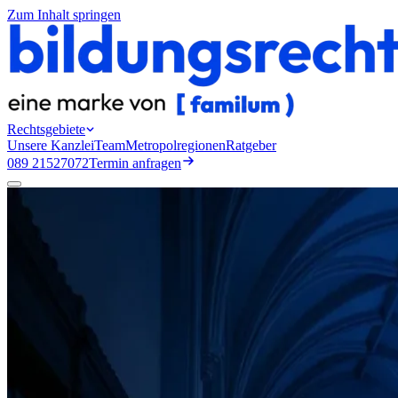
Zum Inhalt springen
Rechtsgebiete
Unsere Kanzlei
Team
Metropolregionen
Ratgeber
089 21527072
Termin anfragen