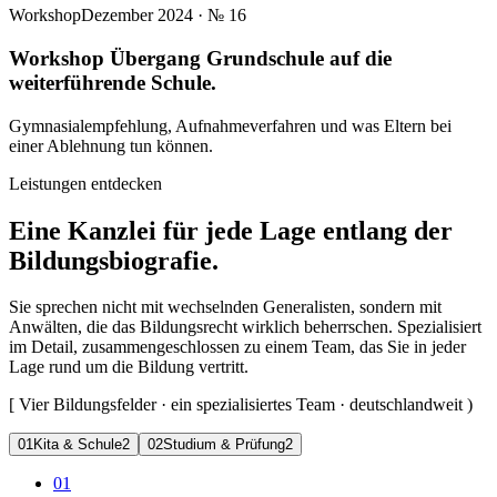
Workshop
Dezember 2024
· №
16
Workshop Übergang Grundschule auf die
weiterführende Schule.
Gymnasialempfehlung, Aufnahmeverfahren und was Eltern bei
einer Ablehnung tun können.
Leistungen entdecken
Eine Kanzlei für jede Lage entlang der
Bildungsbiografie.
Sie sprechen nicht mit wechselnden Generalisten, sondern mit
Anwälten, die das Bildungsrecht wirklich beherrschen. Spezialisiert
im Detail, zusammengeschlossen zu einem Team, das Sie in jeder
Lage rund um die Bildung vertritt.
[
Vier Bildungsfelder · ein spezialisiertes Team · deutschlandweit
)
0
1
Kita & Schule
2
0
2
Studium & Prüfung
2
01