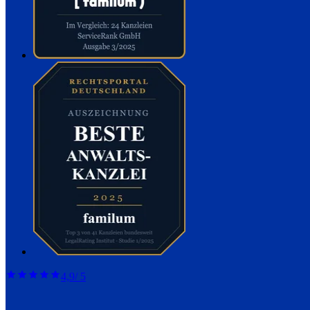
4,9
/ 5