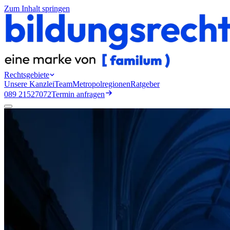
Zum Inhalt springen
Rechtsgebiete
Unsere Kanzlei
Team
Metropolregionen
Ratgeber
089 21527072
Termin anfragen