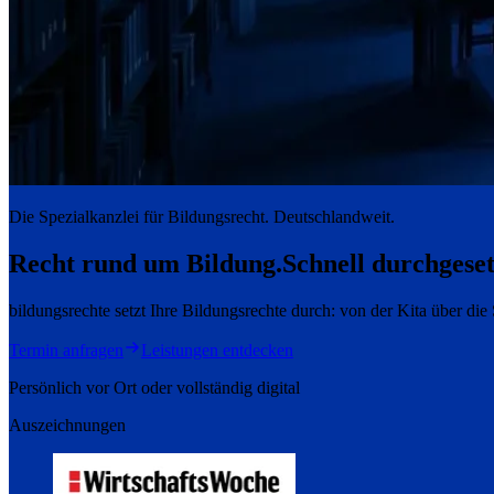
Die Spezialkanzlei für Bildungsrecht. Deutschlandweit.
Recht rund um Bildung.
Schnell durchgeset
bildungsrechte setzt Ihre Bildungsrechte durch: von der Kita über di
Termin anfragen
Leistungen entdecken
Persönlich vor Ort oder vollständig digital
Auszeichnungen