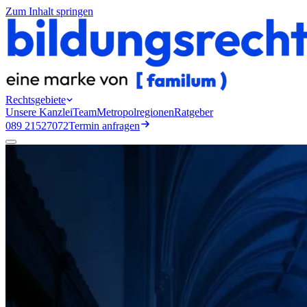
Zum Inhalt springen
Rechtsgebiete
Unsere Kanzlei
Team
Metropolregionen
Ratgeber
089 21527072
Termin anfragen