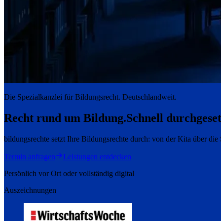
Die Spezialkanzlei für Bildungsrecht. Deutschlandweit.
Recht rund um Bildung.
Schnell durchgeset
bildungsrechte setzt Ihre Bildungsrechte durch: von der Kita über di
Termin anfragen
Leistungen entdecken
Persönlich vor Ort oder vollständig digital
Auszeichnungen