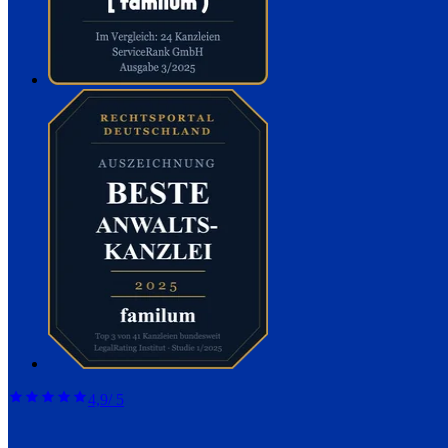
4,9
/ 5