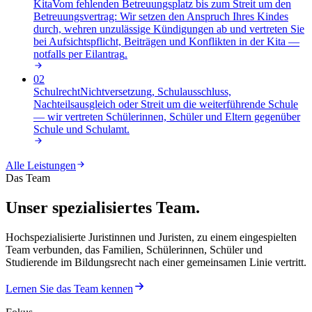
Kita
Vom fehlenden Betreuungsplatz bis zum Streit um den
Betreuungsvertrag: Wir setzen den Anspruch Ihres Kindes
durch, wehren unzulässige Kündigungen ab und vertreten Sie
bei Aufsichtspflicht, Beiträgen und Konflikten in der Kita —
notfalls per Eilantrag
.
02
Schulrecht
Nichtversetzung, Schulausschluss,
Nachteilsausgleich oder Streit um die weiterführende Schule
— wir vertreten Schülerinnen, Schüler und Eltern gegenüber
Schule und Schulamt
.
Alle Leistungen
Das Team
Unser spezialisiertes Team.
Hochspezialisierte Juristinnen und Juristen, zu einem eingespielten
Team verbunden, das Familien, Schülerinnen, Schüler und
Studierende im Bildungsrecht nach einer gemeinsamen Linie vertritt.
Lernen Sie das Team kennen