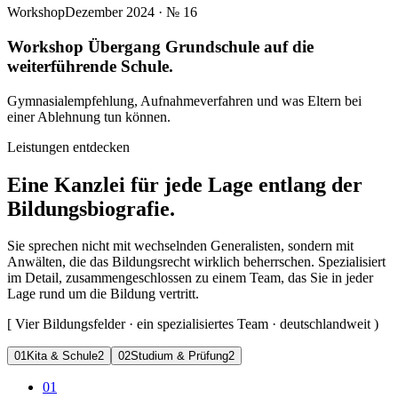
Workshop
Dezember 2024
· №
16
Workshop Übergang Grundschule auf die
weiterführende Schule.
Gymnasialempfehlung, Aufnahmeverfahren und was Eltern bei
einer Ablehnung tun können.
Leistungen entdecken
Eine Kanzlei für jede Lage entlang der
Bildungsbiografie.
Sie sprechen nicht mit wechselnden Generalisten, sondern mit
Anwälten, die das Bildungsrecht wirklich beherrschen. Spezialisiert
im Detail, zusammengeschlossen zu einem Team, das Sie in jeder
Lage rund um die Bildung vertritt.
[
Vier Bildungsfelder · ein spezialisiertes Team · deutschlandweit
)
0
1
Kita & Schule
2
0
2
Studium & Prüfung
2
01