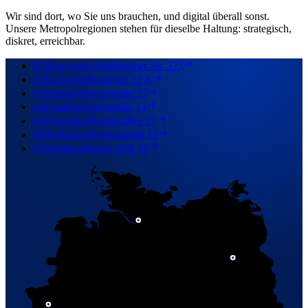
Wir sind dort, wo Sie uns brauchen, und digital überall sonst.
Unsere Metropolregionen stehen für dieselbe Haltung: strategisch,
diskret, erreichbar.
01
München
Schleißheimer Str. 373
02
Karlsruhe
Brauerstr. 12 A
03
Stuttgart
Königstraße 35
04
Frankfurt
Opernplatz 14
05
Düsseldorf
Königsallee 27
06
Berlin
Kurfürstendamm 15
07
Hamburg
Neuer Wall 10