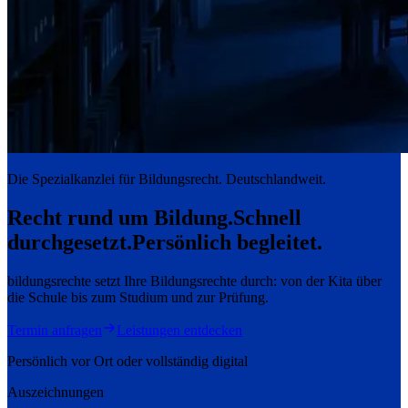
Die Spezialkanzlei für Bildungsrecht. Deutschlandweit.
Recht rund um Bildung.
Schnell
durchgesetzt.
Persönlich begleitet.
bildungsrechte setzt Ihre Bildungsrechte durch: von der Kita über
die Schule bis zum Studium und zur Prüfung.
Termin anfragen
Leistungen entdecken
Persönlich vor Ort oder vollständig digital
Auszeichnungen