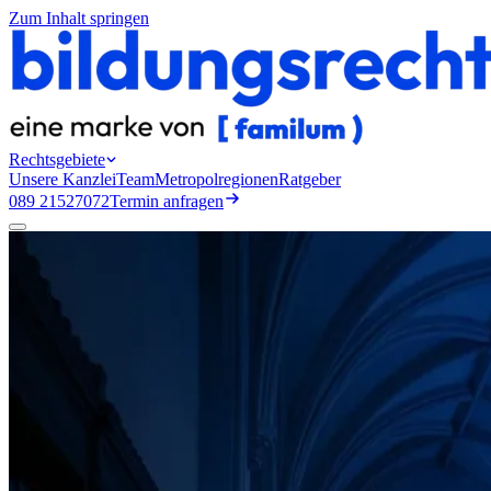
Zum Inhalt springen
Rechtsgebiete
Unsere Kanzlei
Team
Metropolregionen
Ratgeber
089 21527072
Termin anfragen