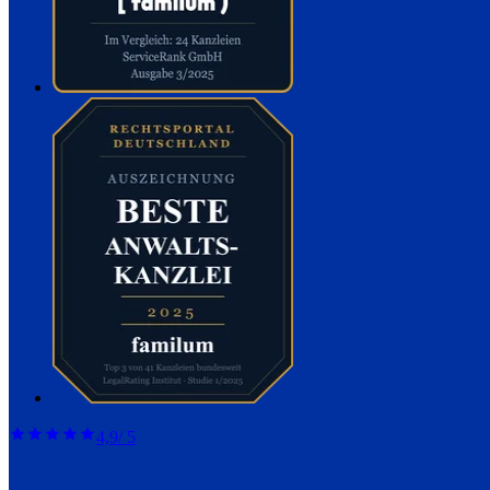
4,9
/ 5