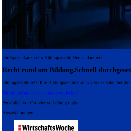
Die Spezialkanzlei für Bildungsrecht. Deutschlandweit.
Recht rund um Bildung.
Schnell durchgeset
bildungsrechte setzt Ihre Bildungsrechte durch: von der Kita über di
Termin anfragen
Leistungen entdecken
Persönlich vor Ort oder vollständig digital
Auszeichnungen