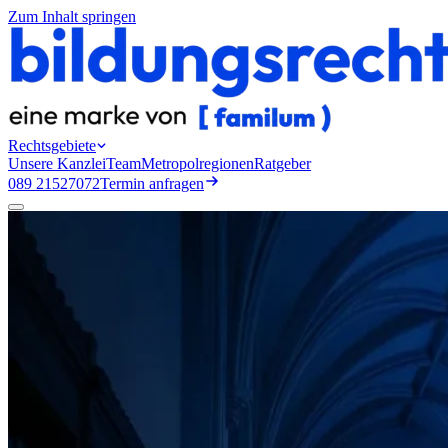
Zum Inhalt springen
Rechtsgebiete
Unsere Kanzlei
Team
Metropolregionen
Ratgeber
089 21527072
Termin anfragen