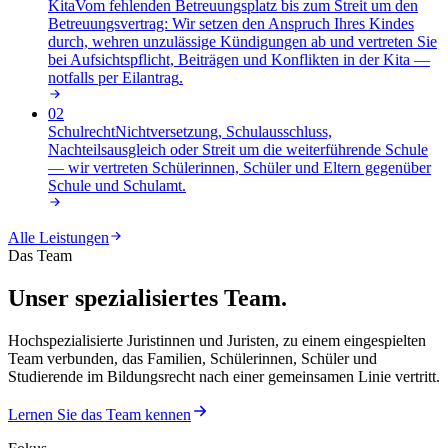
Kita
Vom fehlenden Betreuungsplatz bis zum Streit um den
Betreuungsvertrag: Wir setzen den Anspruch Ihres Kindes
durch, wehren unzulässige Kündigungen ab und vertreten Sie
bei Aufsichtspflicht, Beiträgen und Konflikten in der Kita —
notfalls per Eilantrag
.
02
Schulrecht
Nichtversetzung, Schulausschluss,
Nachteilsausgleich oder Streit um die weiterführende Schule
— wir vertreten Schülerinnen, Schüler und Eltern gegenüber
Schule und Schulamt
.
Alle Leistungen
Das Team
Unser spezialisiertes Team.
Hochspezialisierte Juristinnen und Juristen, zu einem eingespielten
Team verbunden, das Familien, Schülerinnen, Schüler und
Studierende im Bildungsrecht nach einer gemeinsamen Linie vertritt.
Lernen Sie das Team kennen