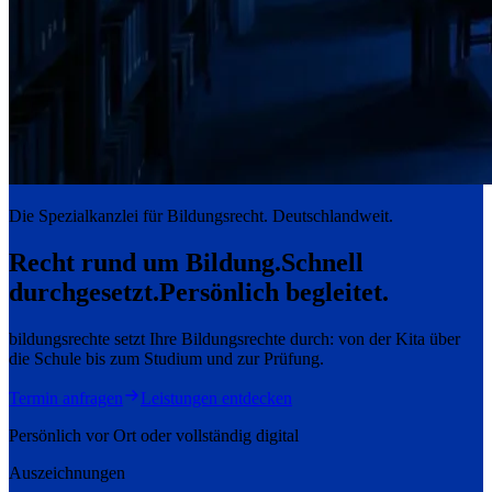
Die Spezialkanzlei für Bildungsrecht. Deutschlandweit.
Recht rund um Bildung.
Schnell
durchgesetzt.
Persönlich begleitet.
bildungsrechte setzt Ihre Bildungsrechte durch: von der Kita über
die Schule bis zum Studium und zur Prüfung.
Termin anfragen
Leistungen entdecken
Persönlich vor Ort oder vollständig digital
Auszeichnungen