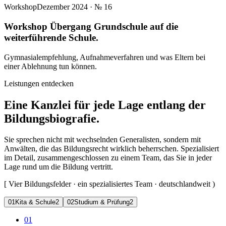
Workshop
Dezember 2024
· №
16
Workshop Übergang Grundschule auf die
weiterführende Schule.
Gymnasialempfehlung, Aufnahmeverfahren und was Eltern bei
einer Ablehnung tun können.
Leistungen entdecken
Eine Kanzlei für jede Lage entlang der
Bildungsbiografie.
Sie sprechen nicht mit wechselnden Generalisten, sondern mit
Anwälten, die das Bildungsrecht wirklich beherrschen. Spezialisiert
im Detail, zusammengeschlossen zu einem Team, das Sie in jeder
Lage rund um die Bildung vertritt.
[
Vier Bildungsfelder · ein spezialisiertes Team · deutschlandweit
)
0
1
Kita & Schule
2
0
2
Studium & Prüfung
2
01