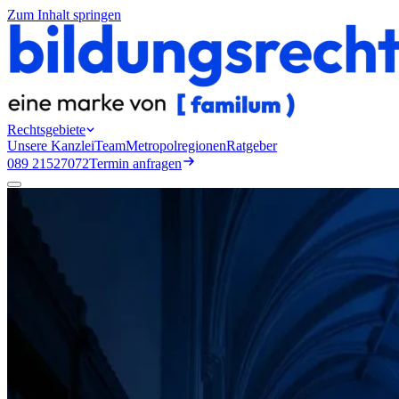
Zum Inhalt springen
Rechtsgebiete
Unsere Kanzlei
Team
Metropolregionen
Ratgeber
089 21527072
Termin anfragen