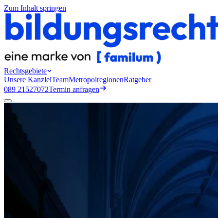
Zum Inhalt springen
Rechtsgebiete
Unsere Kanzlei
Team
Metropolregionen
Ratgeber
089 21527072
Termin anfragen