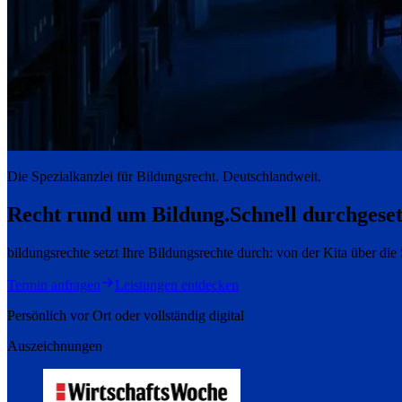
Die Spezialkanzlei für Bildungsrecht. Deutschlandweit.
Recht rund um Bildung.
Schnell durchgeset
bildungsrechte setzt Ihre Bildungsrechte durch: von der Kita über di
Termin anfragen
Leistungen entdecken
Persönlich vor Ort oder vollständig digital
Auszeichnungen