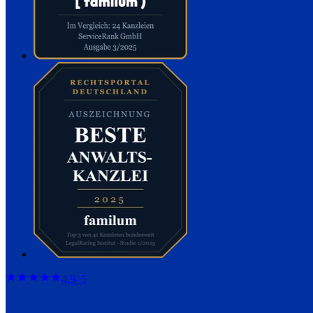
4,9
/ 5