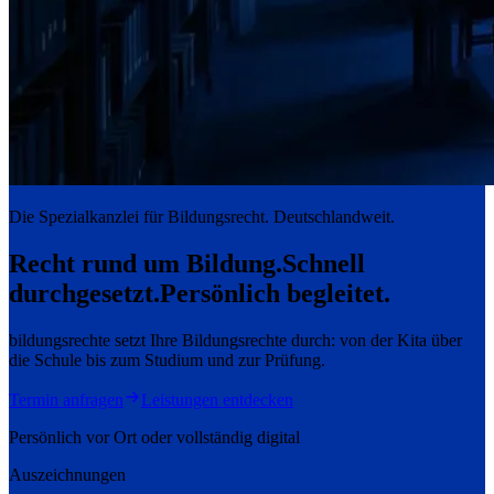
Die Spezialkanzlei für Bildungsrecht. Deutschlandweit.
Recht rund um Bildung.
Schnell
durchgesetzt.
Persönlich begleitet.
bildungsrechte setzt Ihre Bildungsrechte durch: von der Kita über
die Schule bis zum Studium und zur Prüfung.
Termin anfragen
Leistungen entdecken
Persönlich vor Ort oder vollständig digital
Auszeichnungen