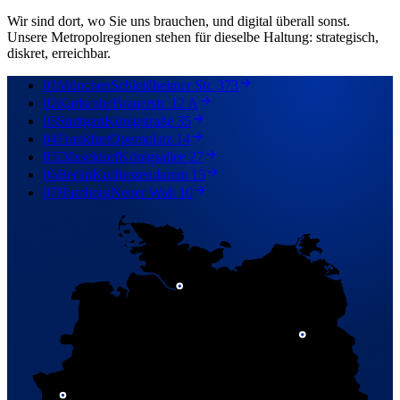
Wir sind dort, wo Sie uns brauchen, und digital überall sonst.
Unsere Metropolregionen stehen für dieselbe Haltung: strategisch,
diskret, erreichbar.
01
München
Schleißheimer Str. 373
02
Karlsruhe
Brauerstr. 12 A
03
Stuttgart
Königstraße 35
04
Frankfurt
Opernplatz 14
05
Düsseldorf
Königsallee 27
06
Berlin
Kurfürstendamm 15
07
Hamburg
Neuer Wall 10