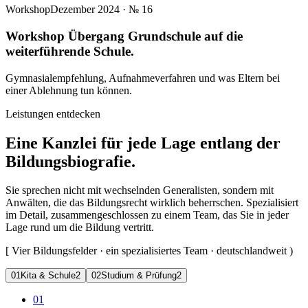
Workshop
Dezember 2024
· №
16
Workshop Übergang Grundschule auf die
weiterführende Schule.
Gymnasialempfehlung, Aufnahmeverfahren und was Eltern bei
einer Ablehnung tun können.
Leistungen entdecken
Eine Kanzlei für jede Lage entlang der
Bildungsbiografie.
Sie sprechen nicht mit wechselnden Generalisten, sondern mit
Anwälten, die das Bildungsrecht wirklich beherrschen. Spezialisiert
im Detail, zusammengeschlossen zu einem Team, das Sie in jeder
Lage rund um die Bildung vertritt.
[
Vier Bildungsfelder · ein spezialisiertes Team · deutschlandweit
)
0
1
Kita & Schule
2
0
2
Studium & Prüfung
2
01