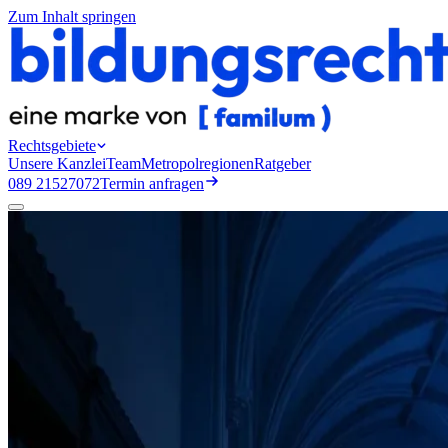
Zum Inhalt springen
Rechtsgebiete
Unsere Kanzlei
Team
Metropolregionen
Ratgeber
089 21527072
Termin anfragen