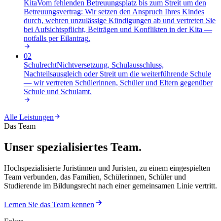
Kita
Vom fehlenden Betreuungsplatz bis zum Streit um den
Betreuungsvertrag: Wir setzen den Anspruch Ihres Kindes
durch, wehren unzulässige Kündigungen ab und vertreten Sie
bei Aufsichtspflicht, Beiträgen und Konflikten in der Kita —
notfalls per Eilantrag
.
02
Schulrecht
Nichtversetzung, Schulausschluss,
Nachteilsausgleich oder Streit um die weiterführende Schule
— wir vertreten Schülerinnen, Schüler und Eltern gegenüber
Schule und Schulamt
.
Alle Leistungen
Das Team
Unser spezialisiertes Team.
Hochspezialisierte Juristinnen und Juristen, zu einem eingespielten
Team verbunden, das Familien, Schülerinnen, Schüler und
Studierende im Bildungsrecht nach einer gemeinsamen Linie vertritt.
Lernen Sie das Team kennen