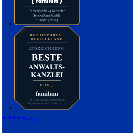
4,9
/ 5