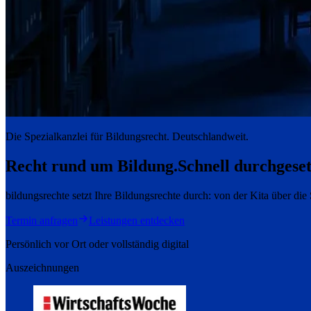
Die Spezialkanzlei für Bildungsrecht. Deutschlandweit.
Recht rund um Bildung.
Schnell durchgeset
bildungsrechte setzt Ihre Bildungsrechte durch: von der Kita über di
Termin anfragen
Leistungen entdecken
Persönlich vor Ort oder vollständig digital
Auszeichnungen