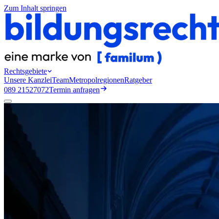
Zum Inhalt springen
Rechtsgebiete
Unsere Kanzlei
Team
Metropolregionen
Ratgeber
089 21527072
Termin anfragen