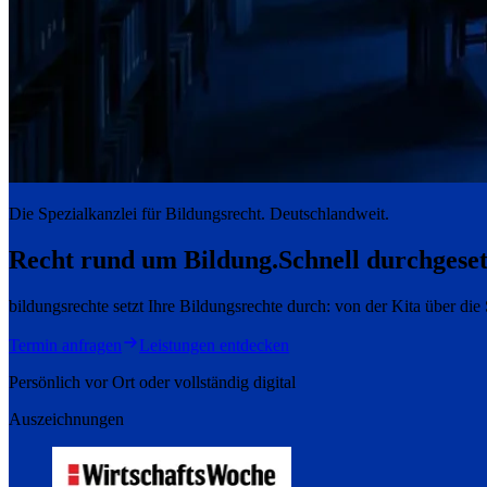
Die Spezialkanzlei für Bildungsrecht. Deutschlandweit.
Recht rund um Bildung.
Schnell durchgeset
bildungsrechte setzt Ihre Bildungsrechte durch: von der Kita über di
Termin anfragen
Leistungen entdecken
Persönlich vor Ort oder vollständig digital
Auszeichnungen