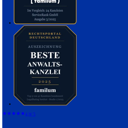
4,9
/ 5