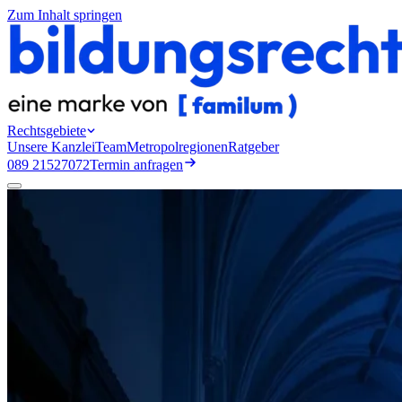
Zum Inhalt springen
Rechtsgebiete
Unsere Kanzlei
Team
Metropolregionen
Ratgeber
089 21527072
Termin anfragen