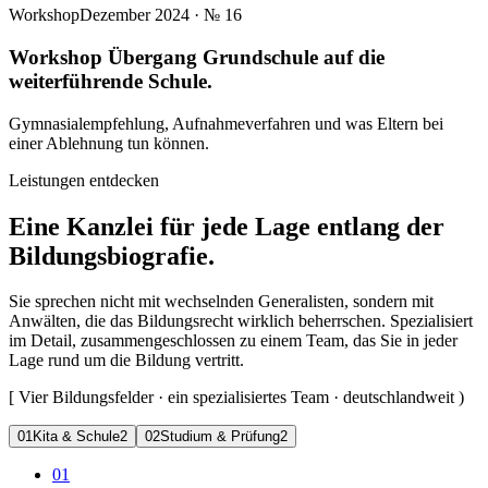
Workshop
Dezember 2024
· №
16
Workshop Übergang Grundschule auf die
weiterführende Schule.
Gymnasialempfehlung, Aufnahmeverfahren und was Eltern bei
einer Ablehnung tun können.
Leistungen entdecken
Eine Kanzlei für jede Lage entlang der
Bildungsbiografie.
Sie sprechen nicht mit wechselnden Generalisten, sondern mit
Anwälten, die das Bildungsrecht wirklich beherrschen. Spezialisiert
im Detail, zusammengeschlossen zu einem Team, das Sie in jeder
Lage rund um die Bildung vertritt.
[
Vier Bildungsfelder · ein spezialisiertes Team · deutschlandweit
)
0
1
Kita & Schule
2
0
2
Studium & Prüfung
2
01