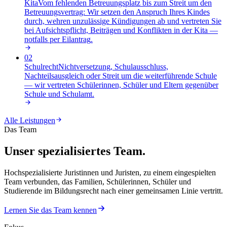
Kita
Vom fehlenden Betreuungsplatz bis zum Streit um den
Betreuungsvertrag: Wir setzen den Anspruch Ihres Kindes
durch, wehren unzulässige Kündigungen ab und vertreten Sie
bei Aufsichtspflicht, Beiträgen und Konflikten in der Kita —
notfalls per Eilantrag
.
02
Schulrecht
Nichtversetzung, Schulausschluss,
Nachteilsausgleich oder Streit um die weiterführende Schule
— wir vertreten Schülerinnen, Schüler und Eltern gegenüber
Schule und Schulamt
.
Alle Leistungen
Das Team
Unser spezialisiertes Team.
Hochspezialisierte Juristinnen und Juristen, zu einem eingespielten
Team verbunden, das Familien, Schülerinnen, Schüler und
Studierende im Bildungsrecht nach einer gemeinsamen Linie vertritt.
Lernen Sie das Team kennen