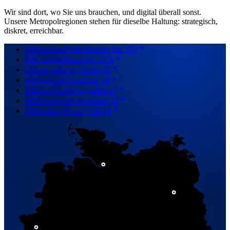
Wir sind dort, wo Sie uns brauchen, und digital überall sonst.
Unsere Metropolregionen stehen für dieselbe Haltung: strategisch,
diskret, erreichbar.
01
München
Schleißheimer Str. 373
02
Karlsruhe
Brauerstr. 12 A
03
Stuttgart
Königstraße 35
04
Frankfurt
Opernplatz 14
05
Düsseldorf
Königsallee 27
06
Berlin
Kurfürstendamm 15
07
Hamburg
Neuer Wall 10