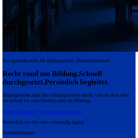
Die Spezialkanzlei für Bildungsrecht. Deutschlandweit.
Recht rund um Bildung.
Schnell
durchgesetzt.
Persönlich begleitet.
bildungsrechte setzt Ihre Bildungsrechte durch: von der Kita über
die Schule bis zum Studium und zur Prüfung.
Termin anfragen
Leistungen entdecken
Persönlich vor Ort oder vollständig digital
Auszeichnungen