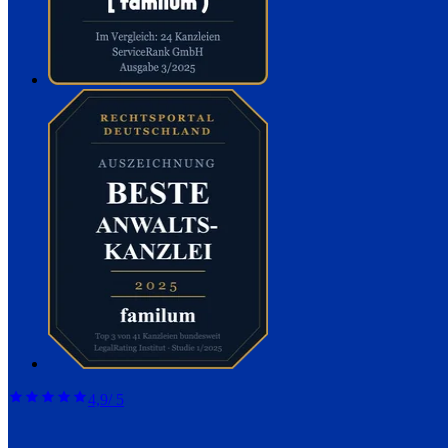
4,9
/ 5