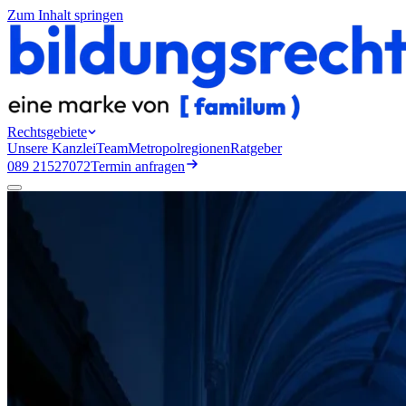
Zum Inhalt springen
Rechtsgebiete
Unsere Kanzlei
Team
Metropolregionen
Ratgeber
089 21527072
Termin anfragen