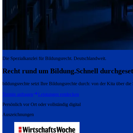
Die Spezialkanzlei für Bildungsrecht. Deutschlandweit.
Recht rund um Bildung.
Schnell durchgeset
bildungsrechte setzt Ihre Bildungsrechte durch: von der Kita über di
Termin anfragen
Leistungen entdecken
Persönlich vor Ort oder vollständig digital
Auszeichnungen