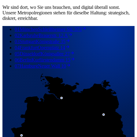
Wir sind dort, wo Sie uns brauchen, und digital überall sonst.
Unsere Metropolregionen stehen für dieselbe Haltung: strategisch,
diskret, erreichbar.
01
München
Schleißheimer Str. 373
02
Karlsruhe
Brauerstr. 12 A
03
Stuttgart
Königstraße 35
04
Frankfurt
Opernplatz 14
05
Düsseldorf
Königsallee 27
06
Berlin
Kurfürstendamm 15
07
Hamburg
Neuer Wall 10