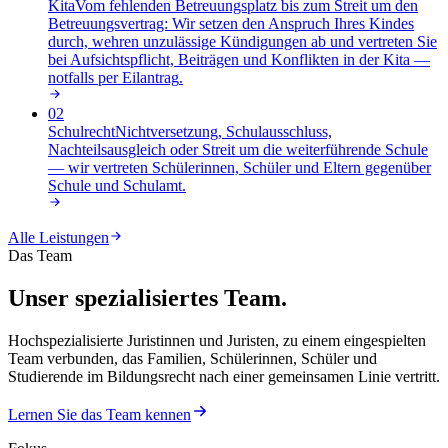
Kita
Vom fehlenden Betreuungsplatz bis zum Streit um den
Betreuungsvertrag: Wir setzen den Anspruch Ihres Kindes
durch, wehren unzulässige Kündigungen ab und vertreten Sie
bei Aufsichtspflicht, Beiträgen und Konflikten in der Kita —
notfalls per Eilantrag
.
02
Schulrecht
Nichtversetzung, Schulausschluss,
Nachteilsausgleich oder Streit um die weiterführende Schule
— wir vertreten Schülerinnen, Schüler und Eltern gegenüber
Schule und Schulamt
.
Alle Leistungen
Das Team
Unser spezialisiertes Team.
Hochspezialisierte Juristinnen und Juristen, zu einem eingespielten
Team verbunden, das Familien, Schülerinnen, Schüler und
Studierende im Bildungsrecht nach einer gemeinsamen Linie vertritt.
Lernen Sie das Team kennen