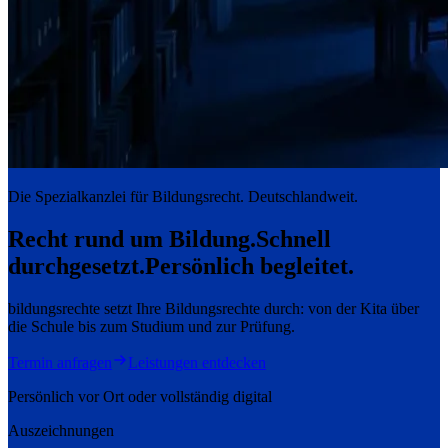
Die Spezialkanzlei für Bildungsrecht. Deutschlandweit.
Recht rund um Bildung.
Schnell
durchgesetzt.
Persönlich begleitet.
bildungsrechte setzt Ihre Bildungsrechte durch: von der Kita über
die Schule bis zum Studium und zur Prüfung.
Termin anfragen
Leistungen entdecken
Persönlich vor Ort oder vollständig digital
Auszeichnungen