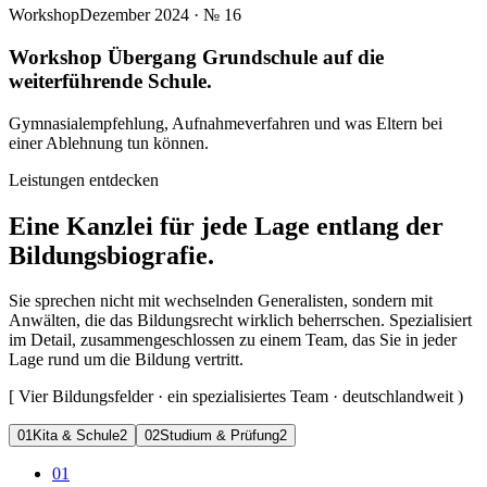
Workshop
Dezember 2024
· №
16
Workshop Übergang Grundschule auf die
weiterführende Schule.
Gymnasialempfehlung, Aufnahmeverfahren und was Eltern bei
einer Ablehnung tun können.
Leistungen entdecken
Eine Kanzlei für jede Lage entlang der
Bildungsbiografie.
Sie sprechen nicht mit wechselnden Generalisten, sondern mit
Anwälten, die das Bildungsrecht wirklich beherrschen. Spezialisiert
im Detail, zusammengeschlossen zu einem Team, das Sie in jeder
Lage rund um die Bildung vertritt.
[
Vier Bildungsfelder · ein spezialisiertes Team · deutschlandweit
)
0
1
Kita & Schule
2
0
2
Studium & Prüfung
2
01