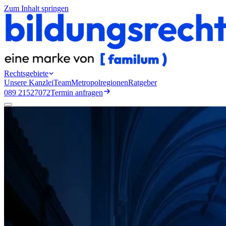
Zum Inhalt springen
Rechtsgebiete
Unsere Kanzlei
Team
Metropolregionen
Ratgeber
089 21527072
Termin anfragen