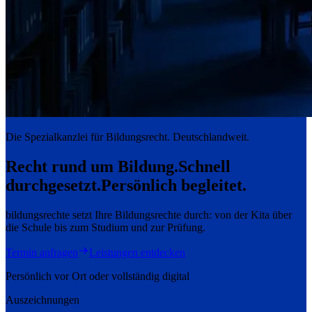
Die Spezialkanzlei für Bildungsrecht. Deutschlandweit.
Recht rund um Bildung.
Schnell
durchgesetzt.
Persönlich begleitet.
bildungsrechte setzt Ihre Bildungsrechte durch: von der Kita über
die Schule bis zum Studium und zur Prüfung.
Termin anfragen
Leistungen entdecken
Persönlich vor Ort oder vollständig digital
Auszeichnungen