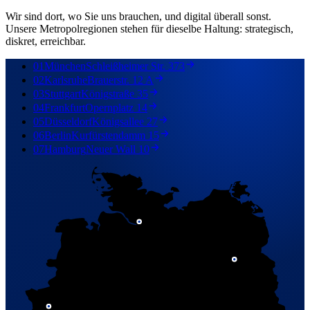
Wir sind dort, wo Sie uns brauchen, und digital überall sonst.
Unsere Metropolregionen stehen für dieselbe Haltung: strategisch,
diskret, erreichbar.
01
München
Schleißheimer Str. 373
02
Karlsruhe
Brauerstr. 12 A
03
Stuttgart
Königstraße 35
04
Frankfurt
Opernplatz 14
05
Düsseldorf
Königsallee 27
06
Berlin
Kurfürstendamm 15
07
Hamburg
Neuer Wall 10