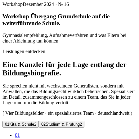
Workshop
Dezember 2024
· №
16
Workshop Übergang Grundschule auf die
weiterführende Schule.
Gymnasialempfehlung, Aufnahmeverfahren und was Eltern bei
einer Ablehnung tun können.
Leistungen entdecken
Eine Kanzlei für jede Lage entlang der
Bildungsbiografie.
Sie sprechen nicht mit wechselnden Generalisten, sondern mit
Anwälten, die das Bildungsrecht wirklich beherrschen. Spezialisiert
im Detail, zusammengeschlossen zu einem Team, das Sie in jeder
Lage rund um die Bildung vertritt.
[
Vier Bildungsfelder · ein spezialisiertes Team · deutschlandweit
)
0
1
Kita & Schule
2
0
2
Studium & Prüfung
2
01