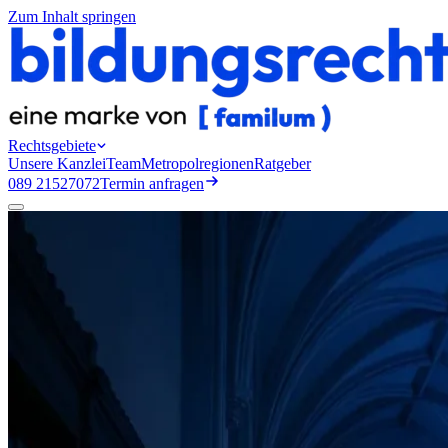
Zum Inhalt springen
Rechtsgebiete
Unsere Kanzlei
Team
Metropolregionen
Ratgeber
089 21527072
Termin anfragen