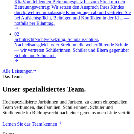
Kita
Vom fehlenden Betreuungsplatz bis zum Streit um den
Betreuungsvertrag: Wir setzen den Anspruch Ihres Kindes
durch, wehren unzulässige Kündigungen ab und vertreten Sie
bei Aufsichtspflicht, Beiträgen und Konflikten in der Kita —
notfalls per Eilantrag
.
02
Schulrecht
Nichtversetzung, Schulausschluss,
Nachteilsausgleich oder Streit um die weiterführende Schule
— wir vertreten Schülerinnen, Schüler und Eltern gegenüber
Schule und Schulamt
.
Alle Leistungen
Das Team
Unser spezialisiertes Team.
Hochspezialisierte Juristinnen und Juristen, zu einem eingespielten
Team verbunden, das Familien, Schülerinnen, Schüler und
Studierende im Bildungsrecht nach einer gemeinsamen Linie vertritt.
Lernen Sie das Team kennen