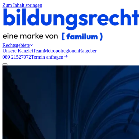
Zum Inhalt springen
Rechtsgebiete
Unsere Kanzlei
Team
Metropolregionen
Ratgeber
089 21527072
Termin anfragen