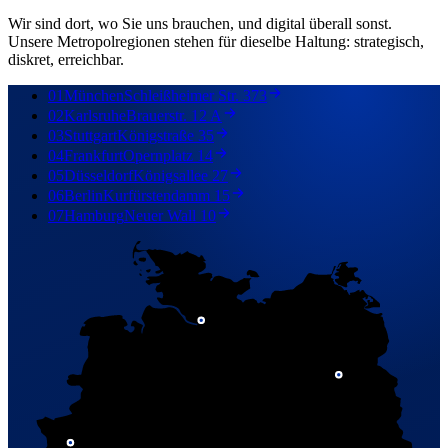
Wir sind dort, wo Sie uns brauchen, und digital überall sonst.
Unsere Metropolregionen stehen für dieselbe Haltung: strategisch,
diskret, erreichbar.
01
München
Schleißheimer Str. 373
02
Karlsruhe
Brauerstr. 12 A
03
Stuttgart
Königstraße 35
04
Frankfurt
Opernplatz 14
05
Düsseldorf
Königsallee 27
06
Berlin
Kurfürstendamm 15
07
Hamburg
Neuer Wall 10