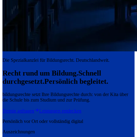
Die Spezialkanzlei für Bildungsrecht. Deutschlandweit.
Recht rund um Bildung.
Schnell
durchgesetzt.
Persönlich begleitet.
bildungsrechte setzt Ihre Bildungsrechte durch: von der Kita über
die Schule bis zum Studium und zur Prüfung.
Termin anfragen
Leistungen entdecken
Persönlich vor Ort oder vollständig digital
Auszeichnungen