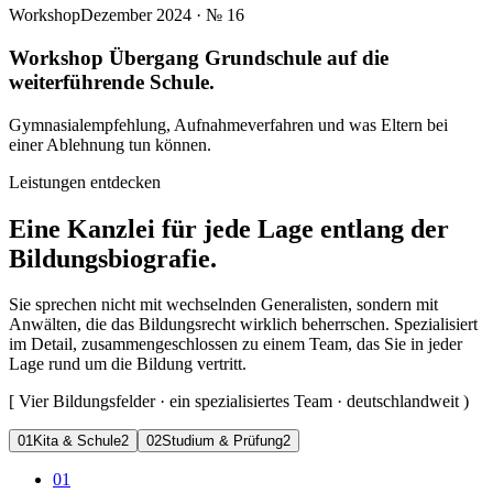
Workshop
Dezember 2024
· №
16
Workshop Übergang Grundschule auf die
weiterführende Schule.
Gymnasialempfehlung, Aufnahmeverfahren und was Eltern bei
einer Ablehnung tun können.
Leistungen entdecken
Eine Kanzlei für jede Lage entlang der
Bildungsbiografie.
Sie sprechen nicht mit wechselnden Generalisten, sondern mit
Anwälten, die das Bildungsrecht wirklich beherrschen. Spezialisiert
im Detail, zusammengeschlossen zu einem Team, das Sie in jeder
Lage rund um die Bildung vertritt.
[
Vier Bildungsfelder · ein spezialisiertes Team · deutschlandweit
)
0
1
Kita & Schule
2
0
2
Studium & Prüfung
2
01