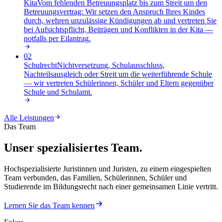
Kita
Vom fehlenden Betreuungsplatz bis zum Streit um den
Betreuungsvertrag: Wir setzen den Anspruch Ihres Kindes
durch, wehren unzulässige Kündigungen ab und vertreten Sie
bei Aufsichtspflicht, Beiträgen und Konflikten in der Kita —
notfalls per Eilantrag
.
02
Schulrecht
Nichtversetzung, Schulausschluss,
Nachteilsausgleich oder Streit um die weiterführende Schule
— wir vertreten Schülerinnen, Schüler und Eltern gegenüber
Schule und Schulamt
.
Alle Leistungen
Das Team
Unser spezialisiertes Team.
Hochspezialisierte Juristinnen und Juristen, zu einem eingespielten
Team verbunden, das Familien, Schülerinnen, Schüler und
Studierende im Bildungsrecht nach einer gemeinsamen Linie vertritt.
Lernen Sie das Team kennen