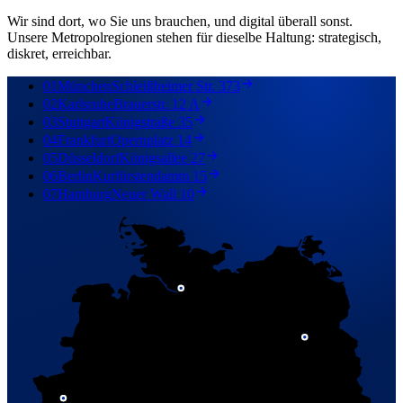
Wir sind dort, wo Sie uns brauchen, und digital überall sonst.
Unsere Metropolregionen stehen für dieselbe Haltung: strategisch,
diskret, erreichbar.
01
München
Schleißheimer Str. 373
02
Karlsruhe
Brauerstr. 12 A
03
Stuttgart
Königstraße 35
04
Frankfurt
Opernplatz 14
05
Düsseldorf
Königsallee 27
06
Berlin
Kurfürstendamm 15
07
Hamburg
Neuer Wall 10