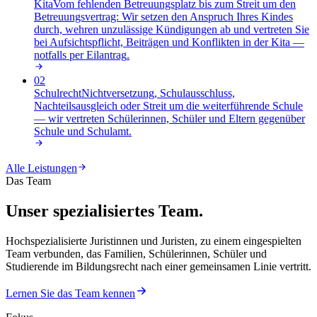
Kita
Vom fehlenden Betreuungsplatz bis zum Streit um den
Betreuungsvertrag: Wir setzen den Anspruch Ihres Kindes
durch, wehren unzulässige Kündigungen ab und vertreten Sie
bei Aufsichtspflicht, Beiträgen und Konflikten in der Kita —
notfalls per Eilantrag
.
02
Schulrecht
Nichtversetzung, Schulausschluss,
Nachteilsausgleich oder Streit um die weiterführende Schule
— wir vertreten Schülerinnen, Schüler und Eltern gegenüber
Schule und Schulamt
.
Alle Leistungen
Das Team
Unser spezialisiertes Team.
Hochspezialisierte Juristinnen und Juristen, zu einem eingespielten
Team verbunden, das Familien, Schülerinnen, Schüler und
Studierende im Bildungsrecht nach einer gemeinsamen Linie vertritt.
Lernen Sie das Team kennen