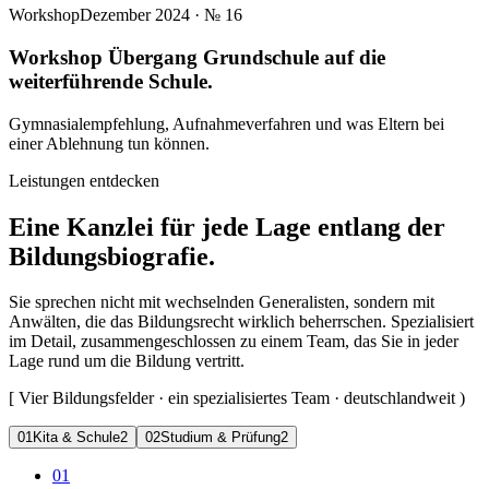
Workshop
Dezember 2024
· №
16
Workshop Übergang Grundschule auf die
weiterführende Schule.
Gymnasialempfehlung, Aufnahmeverfahren und was Eltern bei
einer Ablehnung tun können.
Leistungen entdecken
Eine Kanzlei für jede Lage entlang der
Bildungsbiografie.
Sie sprechen nicht mit wechselnden Generalisten, sondern mit
Anwälten, die das Bildungsrecht wirklich beherrschen. Spezialisiert
im Detail, zusammengeschlossen zu einem Team, das Sie in jeder
Lage rund um die Bildung vertritt.
[
Vier Bildungsfelder · ein spezialisiertes Team · deutschlandweit
)
0
1
Kita & Schule
2
0
2
Studium & Prüfung
2
01