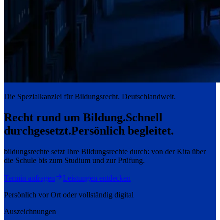
Die Spezialkanzlei für Bildungsrecht. Deutschlandweit.
Recht rund um Bildung.
Schnell
durchgesetzt.
Persönlich begleitet.
bildungsrechte setzt Ihre Bildungsrechte durch: von der Kita über
die Schule bis zum Studium und zur Prüfung.
Termin anfragen
Leistungen entdecken
Persönlich vor Ort oder vollständig digital
Auszeichnungen