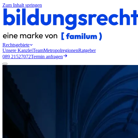
Zum Inhalt springen
Rechtsgebiete
Unsere Kanzlei
Team
Metropolregionen
Ratgeber
089 21527072
Termin anfragen