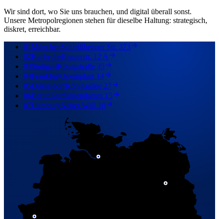
Wir sind dort, wo Sie uns brauchen, und digital überall sonst.
Unsere Metropolregionen stehen für dieselbe Haltung: strategisch,
diskret, erreichbar.
01
München
Schleißheimer Str. 373
02
Karlsruhe
Brauerstr. 12 A
03
Stuttgart
Königstraße 35
04
Frankfurt
Opernplatz 14
05
Düsseldorf
Königsallee 27
06
Berlin
Kurfürstendamm 15
07
Hamburg
Neuer Wall 10