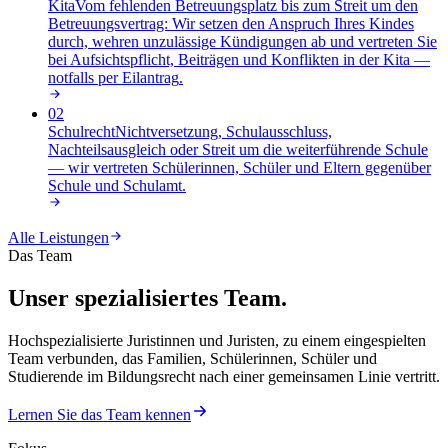
Kita
Vom fehlenden Betreuungsplatz bis zum Streit um den
Betreuungsvertrag: Wir setzen den Anspruch Ihres Kindes
durch, wehren unzulässige Kündigungen ab und vertreten Sie
bei Aufsichtspflicht, Beiträgen und Konflikten in der Kita —
notfalls per Eilantrag
.
02
Schulrecht
Nichtversetzung, Schulausschluss,
Nachteilsausgleich oder Streit um die weiterführende Schule
— wir vertreten Schülerinnen, Schüler und Eltern gegenüber
Schule und Schulamt
.
Alle Leistungen
Das Team
Unser spezialisiertes Team.
Hochspezialisierte Juristinnen und Juristen, zu einem eingespielten
Team verbunden, das Familien, Schülerinnen, Schüler und
Studierende im Bildungsrecht nach einer gemeinsamen Linie vertritt.
Lernen Sie das Team kennen