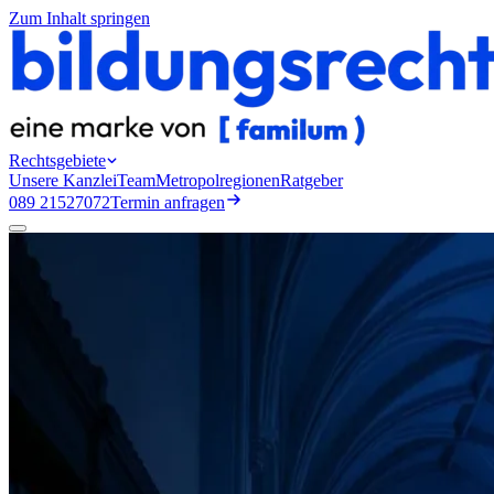
Zum Inhalt springen
Rechtsgebiete
Unsere Kanzlei
Team
Metropolregionen
Ratgeber
089 21527072
Termin anfragen