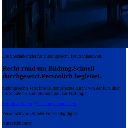
Die Spezialkanzlei für Bildungsrecht. Deutschlandweit.
Recht rund um Bildung.
Schnell
durchgesetzt.
Persönlich begleitet.
bildungsrechte setzt Ihre Bildungsrechte durch: von der Kita über
die Schule bis zum Studium und zur Prüfung.
Termin anfragen
Leistungen entdecken
Persönlich vor Ort oder vollständig digital
Auszeichnungen