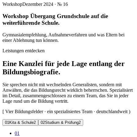
Workshop
Dezember 2024
· №
16
Workshop Übergang Grundschule auf die
weiterführende Schule.
Gymnasialempfehlung, Aufnahmeverfahren und was Eltern bei
einer Ablehnung tun können.
Leistungen entdecken
Eine Kanzlei für jede Lage entlang der
Bildungsbiografie.
Sie sprechen nicht mit wechselnden Generalisten, sondern mit
Anwälten, die das Bildungsrecht wirklich beherrschen. Spezialisiert
im Detail, zusammengeschlossen zu einem Team, das Sie in jeder
Lage rund um die Bildung vertritt.
[
Vier Bildungsfelder · ein spezialisiertes Team · deutschlandweit
)
0
1
Kita & Schule
2
0
2
Studium & Prüfung
2
01