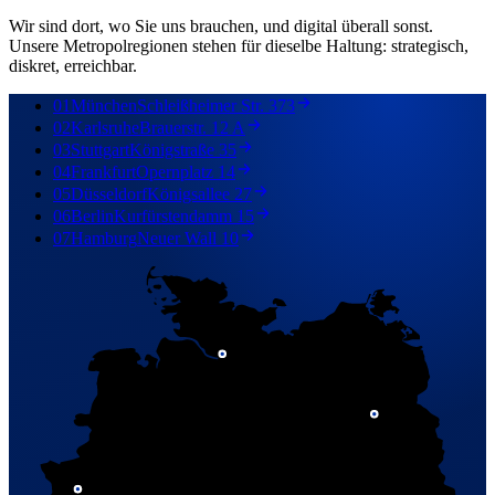
Wir sind dort, wo Sie uns brauchen, und digital überall sonst.
Unsere Metropolregionen stehen für dieselbe Haltung: strategisch,
diskret, erreichbar.
01
München
Schleißheimer Str. 373
02
Karlsruhe
Brauerstr. 12 A
03
Stuttgart
Königstraße 35
04
Frankfurt
Opernplatz 14
05
Düsseldorf
Königsallee 27
06
Berlin
Kurfürstendamm 15
07
Hamburg
Neuer Wall 10