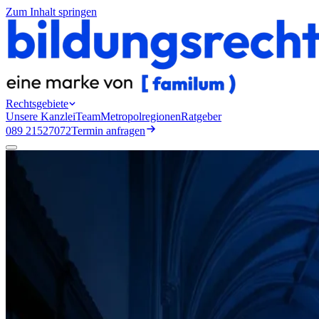
Zum Inhalt springen
Rechtsgebiete
Unsere Kanzlei
Team
Metropolregionen
Ratgeber
089 21527072
Termin anfragen