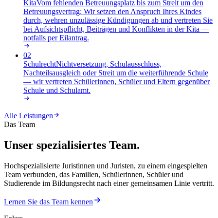
Kita
Vom fehlenden Betreuungsplatz bis zum Streit um den
Betreuungsvertrag: Wir setzen den Anspruch Ihres Kindes
durch, wehren unzulässige Kündigungen ab und vertreten Sie
bei Aufsichtspflicht, Beiträgen und Konflikten in der Kita —
notfalls per Eilantrag
.
02
Schulrecht
Nichtversetzung, Schulausschluss,
Nachteilsausgleich oder Streit um die weiterführende Schule
— wir vertreten Schülerinnen, Schüler und Eltern gegenüber
Schule und Schulamt
.
Alle Leistungen
Das Team
Unser spezialisiertes Team.
Hochspezialisierte Juristinnen und Juristen, zu einem eingespielten
Team verbunden, das Familien, Schülerinnen, Schüler und
Studierende im Bildungsrecht nach einer gemeinsamen Linie vertritt.
Lernen Sie das Team kennen