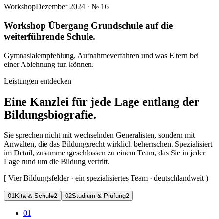
Workshop
Dezember 2024
· №
16
Workshop Übergang Grundschule auf die
weiterführende Schule.
Gymnasialempfehlung, Aufnahmeverfahren und was Eltern bei
einer Ablehnung tun können.
Leistungen entdecken
Eine Kanzlei für jede Lage entlang der
Bildungsbiografie.
Sie sprechen nicht mit wechselnden Generalisten, sondern mit
Anwälten, die das Bildungsrecht wirklich beherrschen. Spezialisiert
im Detail, zusammengeschlossen zu einem Team, das Sie in jeder
Lage rund um die Bildung vertritt.
[
Vier Bildungsfelder · ein spezialisiertes Team · deutschlandweit
)
0
1
Kita & Schule
2
0
2
Studium & Prüfung
2
01