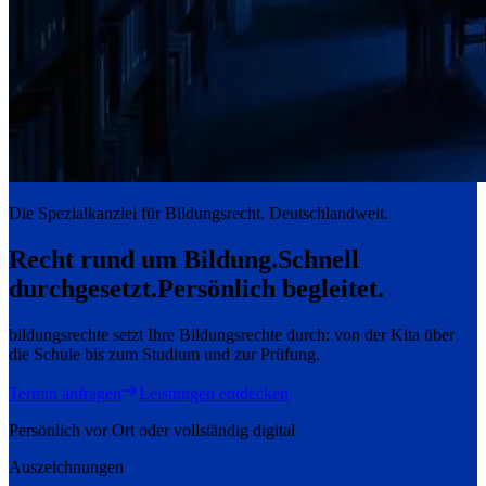
Die Spezialkanzlei für Bildungsrecht. Deutschlandweit.
Recht rund um Bildung.
Schnell
durchgesetzt.
Persönlich begleitet.
bildungsrechte setzt Ihre Bildungsrechte durch: von der Kita über
die Schule bis zum Studium und zur Prüfung.
Termin anfragen
Leistungen entdecken
Persönlich vor Ort oder vollständig digital
Auszeichnungen