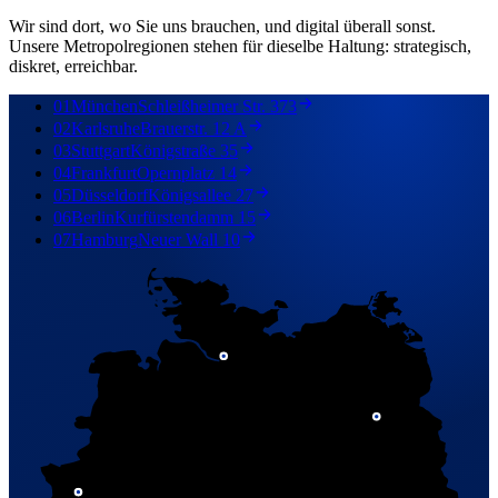
Wir sind dort, wo Sie uns brauchen, und digital überall sonst.
Unsere Metropolregionen stehen für dieselbe Haltung: strategisch,
diskret, erreichbar.
01
München
Schleißheimer Str. 373
02
Karlsruhe
Brauerstr. 12 A
03
Stuttgart
Königstraße 35
04
Frankfurt
Opernplatz 14
05
Düsseldorf
Königsallee 27
06
Berlin
Kurfürstendamm 15
07
Hamburg
Neuer Wall 10