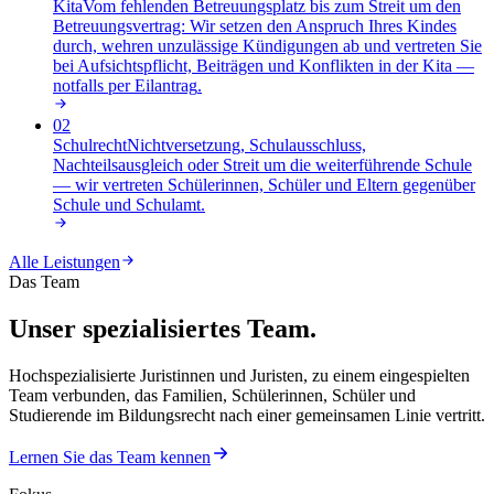
Kita
Vom fehlenden Betreuungsplatz bis zum Streit um den
Betreuungsvertrag: Wir setzen den Anspruch Ihres Kindes
durch, wehren unzulässige Kündigungen ab und vertreten Sie
bei Aufsichtspflicht, Beiträgen und Konflikten in der Kita —
notfalls per Eilantrag
.
02
Schulrecht
Nichtversetzung, Schulausschluss,
Nachteilsausgleich oder Streit um die weiterführende Schule
— wir vertreten Schülerinnen, Schüler und Eltern gegenüber
Schule und Schulamt
.
Alle Leistungen
Das Team
Unser spezialisiertes Team.
Hochspezialisierte Juristinnen und Juristen, zu einem eingespielten
Team verbunden, das Familien, Schülerinnen, Schüler und
Studierende im Bildungsrecht nach einer gemeinsamen Linie vertritt.
Lernen Sie das Team kennen