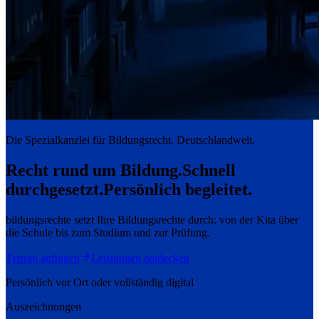
Die Spezialkanzlei für Bildungsrecht. Deutschlandweit.
Recht rund um Bildung.
Schnell
durchgesetzt.
Persönlich begleitet.
bildungsrechte setzt Ihre Bildungsrechte durch: von der Kita über
die Schule bis zum Studium und zur Prüfung.
Termin anfragen
Leistungen entdecken
Persönlich vor Ort oder vollständig digital
Auszeichnungen