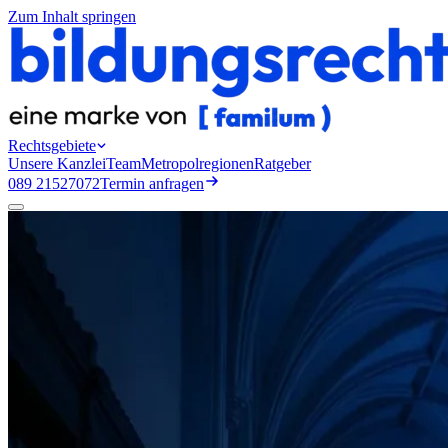
Zum Inhalt springen
Rechtsgebiete
Unsere Kanzlei
Team
Metropolregionen
Ratgeber
089 21527072
Termin anfragen