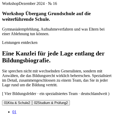
Workshop
Dezember 2024
· №
16
Workshop Übergang Grundschule auf die
weiterführende Schule.
Gymnasialempfehlung, Aufnahmeverfahren und was Eltern bei
einer Ablehnung tun können.
Leistungen entdecken
Eine Kanzlei für jede Lage entlang der
Bildungsbiografie.
Sie sprechen nicht mit wechselnden Generalisten, sondern mit
Anwälten, die das Bildungsrecht wirklich beherrschen. Spezialisiert
im Detail, zusammengeschlossen zu einem Team, das Sie in jeder
Lage rund um die Bildung vertritt.
[
Vier Bildungsfelder · ein spezialisiertes Team · deutschlandweit
)
0
1
Kita & Schule
2
0
2
Studium & Prüfung
2
01