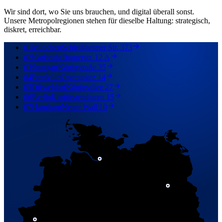
Wir sind dort, wo Sie uns brauchen, und digital überall sonst.
Unsere Metropolregionen stehen für dieselbe Haltung: strategisch,
diskret, erreichbar.
01
München
Schleißheimer Str. 373
02
Karlsruhe
Brauerstr. 12 A
03
Stuttgart
Königstraße 35
04
Frankfurt
Opernplatz 14
05
Düsseldorf
Königsallee 27
06
Berlin
Kurfürstendamm 15
07
Hamburg
Neuer Wall 10