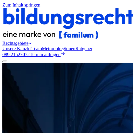
Zum Inhalt springen
Rechtsgebiete
Unsere Kanzlei
Team
Metropolregionen
Ratgeber
089 21527072
Termin anfragen