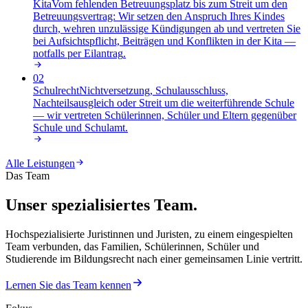
Kita
Vom fehlenden Betreuungsplatz bis zum Streit um den
Betreuungsvertrag: Wir setzen den Anspruch Ihres Kindes
durch, wehren unzulässige Kündigungen ab und vertreten Sie
bei Aufsichtspflicht, Beiträgen und Konflikten in der Kita —
notfalls per Eilantrag
.
02
Schulrecht
Nichtversetzung, Schulausschluss,
Nachteilsausgleich oder Streit um die weiterführende Schule
— wir vertreten Schülerinnen, Schüler und Eltern gegenüber
Schule und Schulamt
.
Alle Leistungen
Das Team
Unser spezialisiertes Team.
Hochspezialisierte Juristinnen und Juristen, zu einem eingespielten
Team verbunden, das Familien, Schülerinnen, Schüler und
Studierende im Bildungsrecht nach einer gemeinsamen Linie vertritt.
Lernen Sie das Team kennen