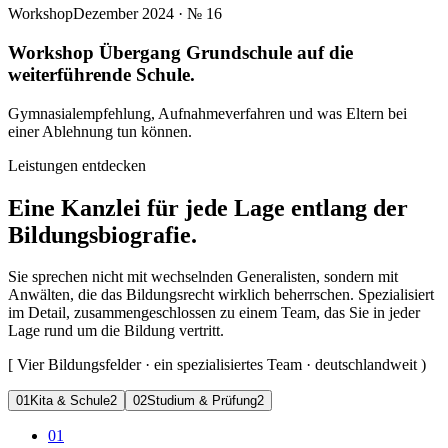
Workshop
Dezember 2024
· №
16
Workshop Übergang Grundschule auf die
weiterführende Schule.
Gymnasialempfehlung, Aufnahmeverfahren und was Eltern bei
einer Ablehnung tun können.
Leistungen entdecken
Eine Kanzlei für jede Lage entlang der
Bildungsbiografie.
Sie sprechen nicht mit wechselnden Generalisten, sondern mit
Anwälten, die das Bildungsrecht wirklich beherrschen. Spezialisiert
im Detail, zusammengeschlossen zu einem Team, das Sie in jeder
Lage rund um die Bildung vertritt.
[
Vier Bildungsfelder · ein spezialisiertes Team · deutschlandweit
)
0
1
Kita & Schule
2
0
2
Studium & Prüfung
2
01