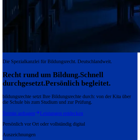
Die Spezialkanzlei für Bildungsrecht. Deutschlandweit.
Recht rund um Bildung.
Schnell
durchgesetzt.
Persönlich begleitet.
bildungsrechte setzt Ihre Bildungsrechte durch: von der Kita über
die Schule bis zum Studium und zur Prüfung.
Termin anfragen
Leistungen entdecken
Persönlich vor Ort oder vollständig digital
Auszeichnungen