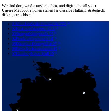
Wir sind dort, wo Sie uns brauchen, und digital überall sonst.
Unsere Metropolregionen stehen für dieselbe Haltung: strategisch,
diskret, erreichbar.
01
München
Schleißheimer Str. 373
02
Karlsruhe
Brauerstr. 12 A
03
Stuttgart
Königstraße 35
04
Frankfurt
Opernplatz 14
05
Düsseldorf
Königsallee 27
06
Berlin
Kurfürstendamm 15
07
Hamburg
Neuer Wall 10