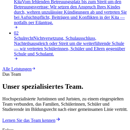
Kita
Vom fehlenden Betreuungsplatz bis zum Streit um den
Betreuungsvertrag: Wir setzen den Anspruch Ihres Kindes
durch, wehren unzulässige Kündigungen ab und vertreten Sie
bei Aufsichtspflicht, Beiträgen und Konflikten in der Kita —
notfalls per Eilantrag
.
02
Schulrecht
Nichtversetzung, Schulausschluss,
Nachteilsausgleich oder Streit um die weiterführende Schule
— wir vertreten Schülerinnen, Schüler und Eltern gegenüber
Schule und Schulamt
.
Alle Leistungen
Das Team
Unser spezialisiertes Team.
Hochspezialisierte Juristinnen und Juristen, zu einem eingespielten
Team verbunden, das Familien, Schülerinnen, Schüler und
Studierende im Bildungsrecht nach einer gemeinsamen Linie vertritt.
Lernen Sie das Team kennen