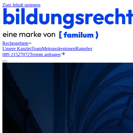
Zum Inhalt springen
Rechtsgebiete
Unsere Kanzlei
Team
Metropolregionen
Ratgeber
089 21527072
Termin anfragen