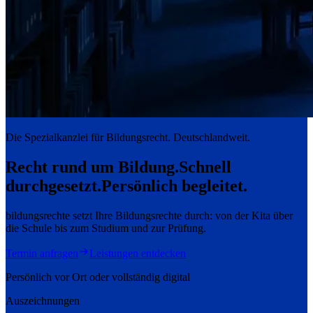
Die Spezialkanzlei für Bildungsrecht. Deutschlandweit.
Recht rund um Bildung.
Schnell
durchgesetzt.
Persönlich begleitet.
bildungsrechte setzt Ihre Bildungsrechte durch: von der Kita über
die Schule bis zum Studium und zur Prüfung.
Termin anfragen
Leistungen entdecken
Persönlich vor Ort oder vollständig digital
Auszeichnungen