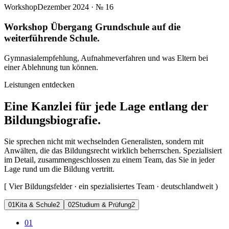
Workshop
Dezember 2024
· №
16
Workshop Übergang Grundschule auf die
weiterführende Schule.
Gymnasialempfehlung, Aufnahmeverfahren und was Eltern bei
einer Ablehnung tun können.
Leistungen entdecken
Eine Kanzlei für jede Lage entlang der
Bildungsbiografie.
Sie sprechen nicht mit wechselnden Generalisten, sondern mit
Anwälten, die das Bildungsrecht wirklich beherrschen. Spezialisiert
im Detail, zusammengeschlossen zu einem Team, das Sie in jeder
Lage rund um die Bildung vertritt.
[
Vier Bildungsfelder · ein spezialisiertes Team · deutschlandweit
)
0
1
Kita & Schule
2
0
2
Studium & Prüfung
2
01